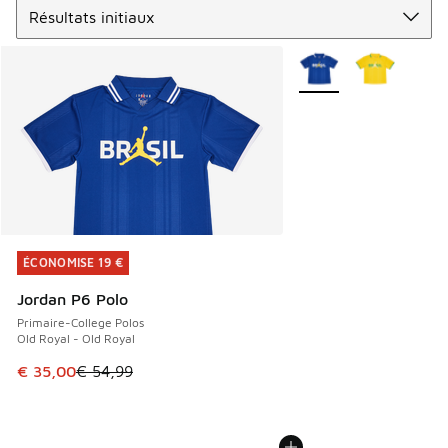
Plus de couleurs dispo
ÉCONOMISE 19 €
ÉCONOMISE 19 €
Jordan P6 Polo
Primaire-College Polos
Old Royal - Old Royal
Cet article est en promotion. Prix en baisse de € 54,99 à 
€ 35,00
€ 54,99