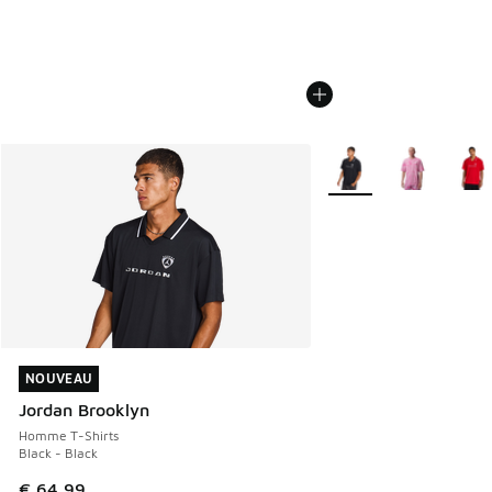
Plus de couleurs dispo
NOUVEAU
NOUVEAU
Jordan Brooklyn
Homme T-Shirts
Black - Black
€ 64,99