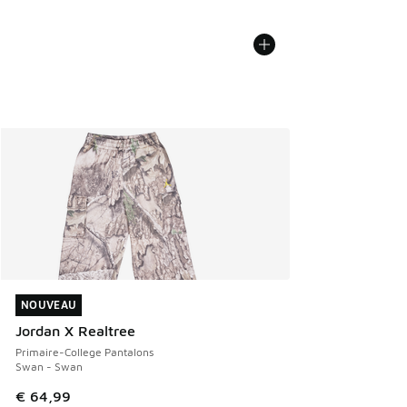
NOUVEAU
NOUVEAU
Jordan X Realtree
Primaire-College Pantalons
Swan - Swan
€ 64,99