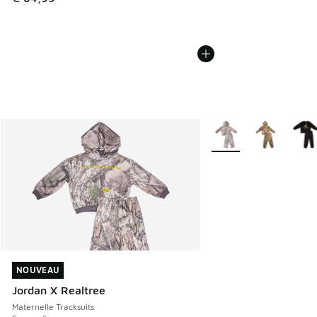
Plus de couleurs dispo
NOUVEAU
NOUVEAU
Jordan X Realtree
Maternelle Tracksuits