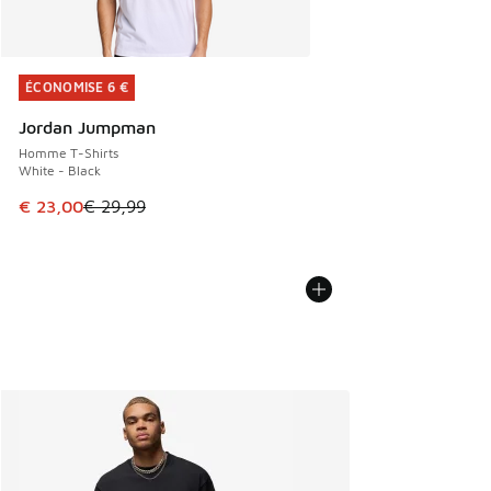
ÉCONOMISE 6 €
ÉCONOMISE 6 €
Jordan Jumpman
Homme T-Shirts
White - Black
Cet article est en promotion. Prix en baisse de € 29,99 à 
€ 23,00
€ 29,99