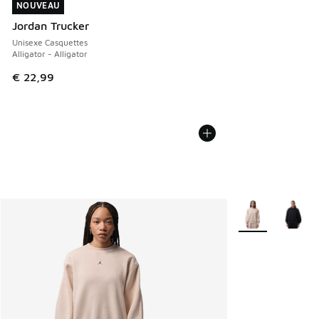
NOUVEAU
NOUVEAU
Jordan Trucker
Unisexe Casquettes
Alligator - Alligator
€ 22,99
Plus de couleurs 