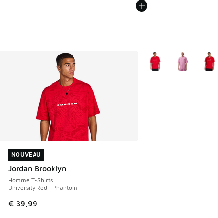
Plus de couleurs dispo
NOUVEAU
NOUVEAU
Jordan Brooklyn
Homme T-Shirts
University Red - Phantom
€ 39,99