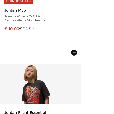
ÉCONOMISE 14 €
ÉCONOMISE 14 €
Jordan Mvp
Primaire-College T-Shirts
Birch Heather - Birch Heather
Cet article est en promotion. Prix en baisse de € 24,99 à 
€ 10,00
€ 24,99
Jordan Flight Essential