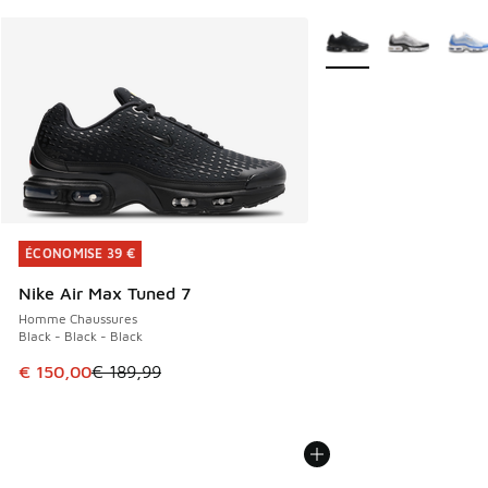
Plus de couleurs dispo
ÉCONOMISE 39 €
ÉCONOMISE 39 €
Nike Air Max Tuned 7
Homme Chaussures
Black - Black - Black
Cet article est en promotion. Prix en baisse de € 189,99 à
€ 150,00
€ 189,99