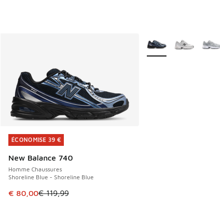
Plus de couleurs dispo
ÉCONOMISE 39 €
ÉCONOMISE 39 €
New Balance 740
Homme Chaussures
Shoreline Blue - Shoreline Blue
Cet article est en promotion. Prix en baisse de € 119,99 à
€ 80,00
€ 119,99