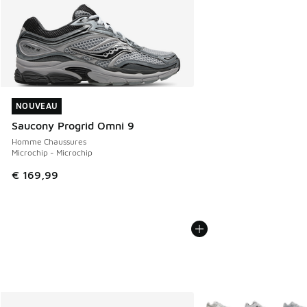
NOUVEAU
NOUVEAU
Saucony Progrid Omni 9
Homme Chaussures
Microchip - Microchip
€ 169,99
Plus de couleurs dispo