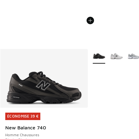
Plus de couleurs dispo
ÉCONOMISE 39 €
ÉCONOMISE 39 €
New Balance 740
Homme Chaussures