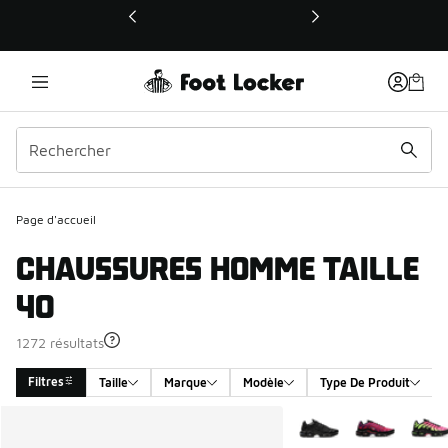
Ce lien ouvrira une nouvelle fenêtre
Page d'accueil
CHAUSSURES HOMME TAILLE
40
1272 résultats
Filtres
Taille
Marque
Modèle
Type De Produit
Search Results
Plus de couleurs dispo