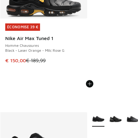
ÉCONOMISE 39 €
ÉCONOMISE 39 €
Nike Air Max Tuned 1
Homme Chaussures
Black - Laser Orange - Mtlc Rose G
Cet article est en promotion. Prix en baisse de € 189,99 à
€ 150,00
€ 189,99
Plus de couleurs dispo