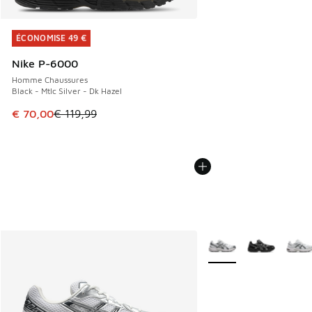
ÉCONOMISE 49 €
ÉCONOMISE 49 €
Nike P-6000
Homme Chaussures
Black - Mtlc Silver - Dk Hazel
Cet article est en promotion. Prix en baisse de € 119,99 à
€ 70,00
€ 119,99
Plus de couleurs dispo