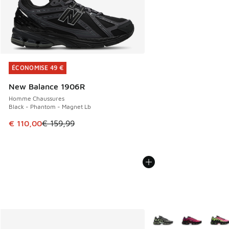
ÉCONOMISE 49 €
ÉCONOMISE 49 €
New Balance 1906R
Homme Chaussures
Black - Phantom - Magnet Lb
Cet article est en promotion. Prix en baisse de € 159,99 à
€ 110,00
€ 159,99
Plus de couleurs dispo