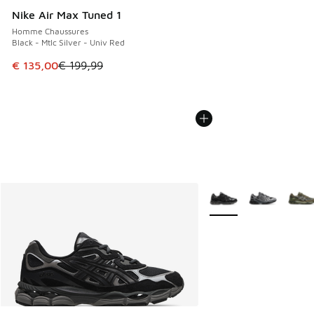
Nike Air Max Tuned 1
Homme Chaussures
Black - Mtlc Silver - Univ Red
Cet article est en promotion. Prix en baisse de € 199,99 à
€ 135,00
€ 199,99
Plus de couleurs dispo