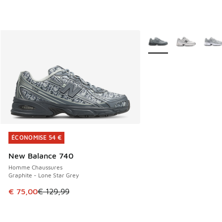
Plus de couleurs dispo
ÉCONOMISE 54 €
ÉCONOMISE 54 €
New Balance 740
Homme Chaussures
Graphite - Lone Star Grey
Cet article est en promotion. Prix en baisse de € 129,99 à
€ 75,00
€ 129,99