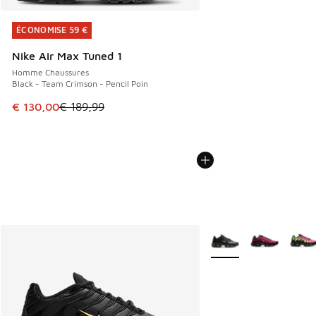
ÉCONOMISE 59 €
ÉCONOMISE 59 €
Nike Air Max Tuned 1
Homme Chaussures
Black - Team Crimson - Pencil Poin
Cet article est en promotion. Prix en baisse de € 189,99 à
€ 130,00
€ 189,99
Plus de couleurs dispo