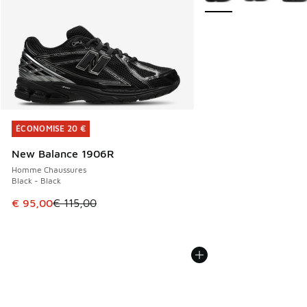
ÉCONOMISE 20 €
ÉCONOMISE 20 €
New Balance 1906R
Homme Chaussures
Black - Black
Cet article est en promotion. Prix en baisse de € 115,00 à
€ 95,00
€ 115,00