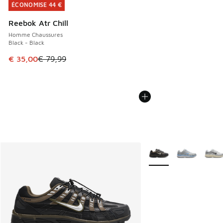
ÉCONOMISE 44 €
ÉCONOMISE 44 €
Reebok Atr Chill
Homme Chaussures
Black - Black
Cet article est en promotion. Prix en baisse de € 79,99 à 
€ 35,00
€ 79,99
Plus de couleurs dispo