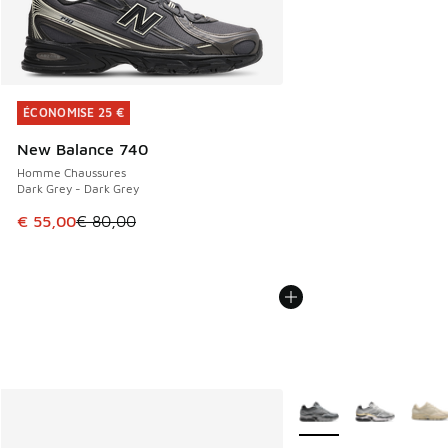
ÉCONOMISE 25 €
ÉCONOMISE 25 €
New Balance 740
Homme Chaussures
Dark Grey - Dark Grey
Cet article est en promotion. Prix en baisse de € 80,00 à 
€ 55,00
€ 80,00
Plus de couleurs dispo