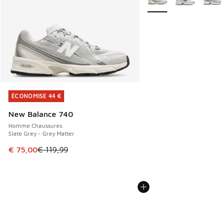
ÉCONOMISE 44 €
ÉCONOMISE 44 €
New Balance 740
Homme Chaussures
Slate Grey - Grey Matter
Cet article est en promotion. Prix en baisse de € 119,99 à
€ 75,00
€ 119,99