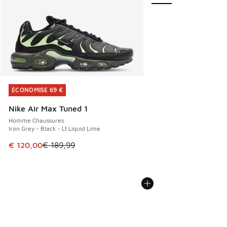
ÉCONOMISE 69 €
ÉCONOMISE 69 €
Nike Air Max Tuned 1
Homme Chaussures
Iron Grey - Black - Lt Liquid Lime
Cet article est en promotion. Prix en baisse de € 189,99 à
€ 120,00
€ 189,99