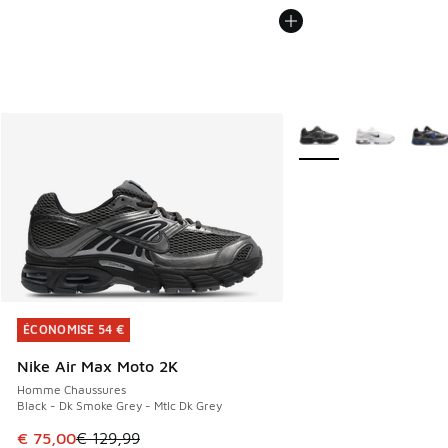
Plus de couleurs dispo
ÉCONOMISE 54 €
ÉCONOMISE 54 €
Nike Air Max Moto 2K
Homme Chaussures
Black - Dk Smoke Grey - Mtlc Dk Grey
Cet article est en promotion. Prix en baisse de € 129,99 à
€ 75,00
€ 129,99