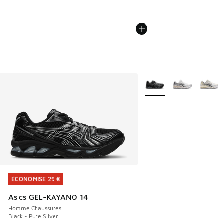
Plus de couleurs dispo
ÉCONOMISE 29 €
ÉCONOMISE 29 €
Asics GEL-KAYANO 14
Homme Chaussures
Black - Pure Silver