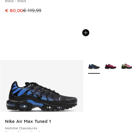
Black - Black
Cet article est en promotion. Prix en baisse de € 119,99 à
€ 80,00
€ 119,99
Plus de couleurs dispo
Nike Air Max Tuned 1
Homme Chaussures