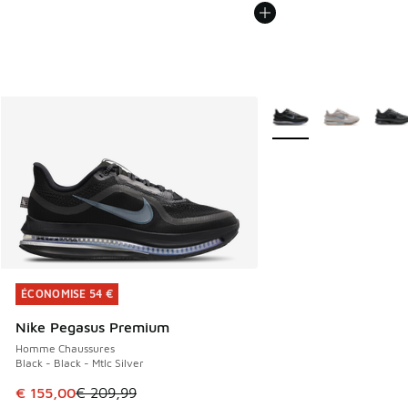
Plus de couleurs dispo
ÉCONOMISE 54 €
ÉCONOMISE 54 €
Nike Pegasus Premium
Homme Chaussures
Black - Black - Mtlc Silver
Cet article est en promotion. Prix en baisse de € 209,99 à
€ 155,00
€ 209,99