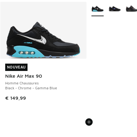
Plus de couleurs dispo
NOUVEAU
NOUVEAU
Nike Air Max 90
Homme Chaussures
Black - Chrome - Gamma Blue
€ 149,99