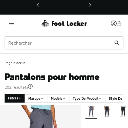
Ce lien ouvrira une nouvelle fenêtre
Page d'accueil
Pantalons pour homme
282 résultats
Filtres
Marque
Modèle
Type De Produit
Style De Pr
Search Results
Plus de couleurs dispo