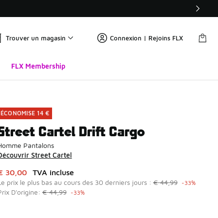
Trouver un magasin
Connexion | Rejoins FLX
FLX Membership
ÉCONOMISE 14 €
Street Cartel Drift Cargo
Homme Pantalons
Découvrir Street Cartel
Cet article est en promotion. Prix en baisse de à € 30,00
€ 30,00
TVA incluse
Le prix le plus bas au cours des 30 derniers jours :
€ 44,99
-33%
Prix D'origine:
€ 44,99
-33%