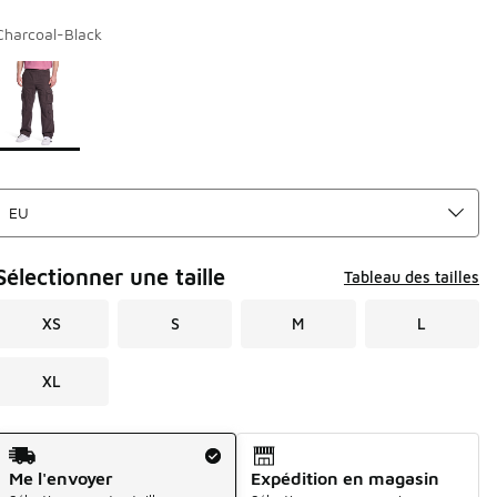
Charcoal-Black
Page 1 sur 1 affichant 1 à 1 des 1 couleurs.
Merci de sélectionner un style
*
Sélectionner une taille
Tableau des tailles
XS
S
M
L
XL
Mode d'expédition
Me l'envoyer
Expédition en magasin