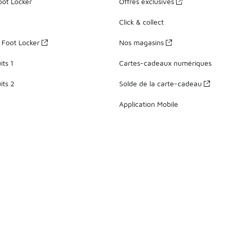
oot Locker
Offres exclusives
Click & collect
z Foot Locker
Nos magasins
ts 1
Cartes-cadeaux numériques
its 2
Solde de la carte-cadeau
Application Mobile