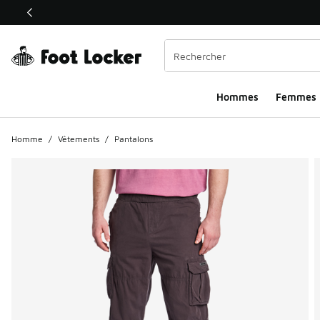
Ce lien ouvrira une nouvelle fenêtre
Hommes​
Femmes
Homme
/
Vêtements
/
Pantalons