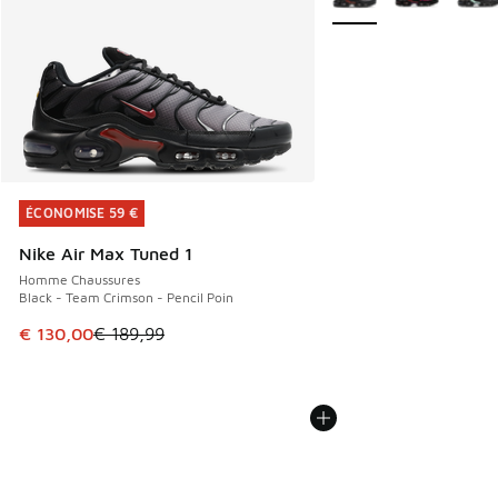
ÉCONOMISE 59 €
ÉCONOMISE 59 €
Nike Air Max Tuned 1
Homme Chaussures
Black - Team Crimson - Pencil Poin
Cet article est en promotion. Prix en baisse de € 189,99 à
€ 130,00
€ 189,99