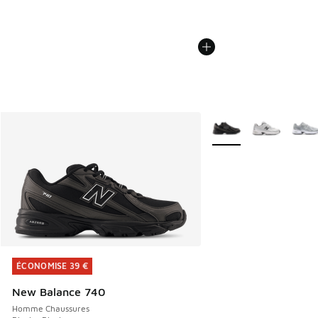
Plus de couleurs dispo
ÉCONOMISE 39 €
ÉCONOMISE 39 €
New Balance 740
Homme Chaussures