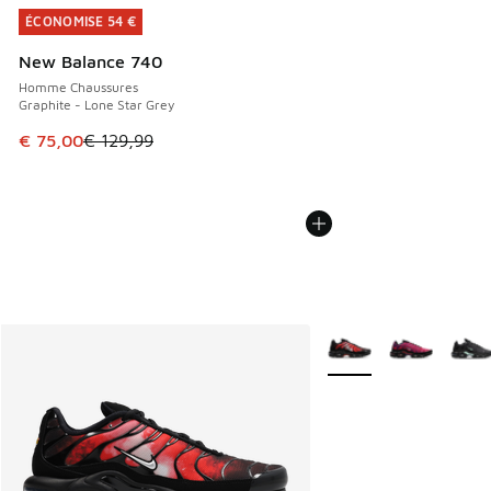
ÉCONOMISE 54 €
ÉCONOMISE 54 €
New Balance 740
Homme Chaussures
Graphite - Lone Star Grey
Cet article est en promotion. Prix en baisse de € 129,99 à
€ 75,00
€ 129,99
Plus de couleurs dispo