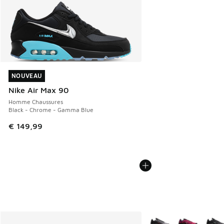
NOUVEAU
NOUVEAU
Nike Air Max 90
Homme Chaussures
Black - Chrome - Gamma Blue
€ 149,99
Plus de couleurs dispo