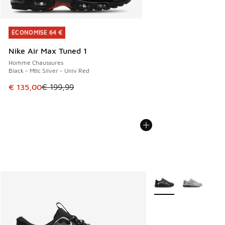
ÉCONOMISE 64 €
ÉCONOMISE 64 €
Nike Air Max Tuned 1
Homme Chaussures
Black - Mtlc Silver - Univ Red
Cet article est en promotion. Prix en baisse de € 199,99 à
€ 135,00
€ 199,99
Plus de couleurs disp