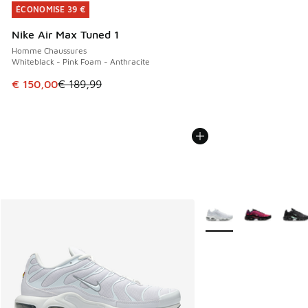
ÉCONOMISE 39 €
ÉCONOMISE 39 €
Nike Air Max Tuned 1
Homme Chaussures
Whiteblack - Pink Foam - Anthracite
Cet article est en promotion. Prix en baisse de € 189,99 à
€ 150,00
€ 189,99
Plus de couleurs dispo