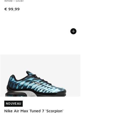
White - Silver
€ 99,99
NOUVEAU
NOUVEAU
Nike Air Max Tuned 7 'Scorpion'