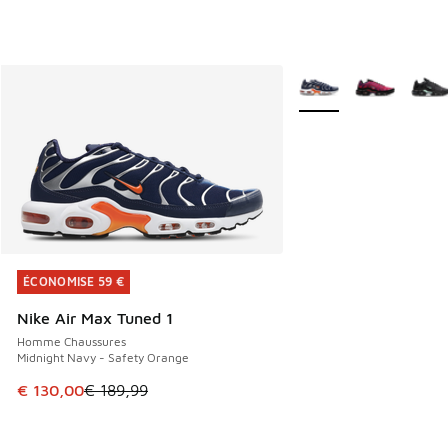
Plus de couleurs dispo
ÉCONOMISE 59 €
ÉCONOMISE 59 €
Nike Air Max Tuned 1
Homme Chaussures
Midnight Navy - Safety Orange
Cet article est en promotion. Prix en baisse de € 189,99 à
€ 130,00
€ 189,99