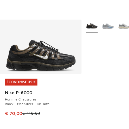
Plus de couleurs dispo
ÉCONOMISE 49 €
ÉCONOMISE 49 €
Nike P-6000
Homme Chaussures
Black - Mtlc Silver - Dk Hazel
Cet article est en promotion. Prix en baisse de € 119,99 à
€ 70,00
€ 119,99