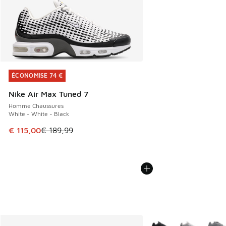
ÉCONOMISE 74 €
ÉCONOMISE 74 €
Nike Air Max Tuned 7
Homme Chaussures
White - White - Black
Cet article est en promotion. Prix en baisse de € 189,99 à
€ 115,00
€ 189,99
Plus de couleurs dispo