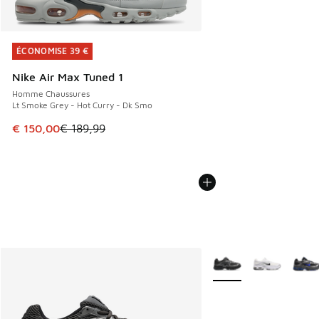
ÉCONOMISE 39 €
ÉCONOMISE 39 €
Nike Air Max Tuned 1
Homme Chaussures
Lt Smoke Grey - Hot Curry - Dk Smo
Cet article est en promotion. Prix en baisse de € 189,99 à
€ 150,00
€ 189,99
Plus de couleurs dispo