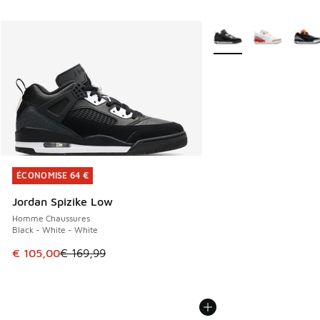
Plus de couleurs dispo
ÉCONOMISE 64 €
ÉCONOMISE 64 €
Jordan Spizike Low
Homme Chaussures
Black - White - White
Cet article est en promotion. Prix en baisse de € 169,99 à
€ 105,00
€ 169,99