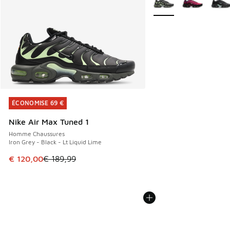
ÉCONOMISE 69 €
ÉCONOMISE 69 €
Nike Air Max Tuned 1
Homme Chaussures
Iron Grey - Black - Lt Liquid Lime
Cet article est en promotion. Prix en baisse de € 189,99 à
€ 120,00
€ 189,99