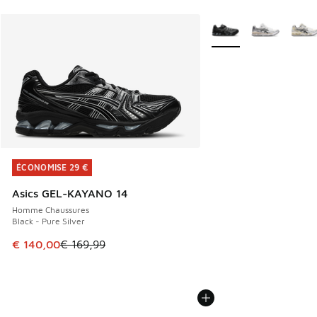
Plus de couleurs dispo
ÉCONOMISE 29 €
ÉCONOMISE 29 €
Asics GEL-KAYANO 14
Homme Chaussures
Black - Pure Silver
Cet article est en promotion. Prix en baisse de € 169,99 à
€ 140,00
€ 169,99