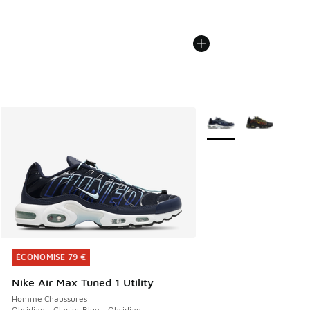
Plus de couleurs dispo
ÉCONOMISE 79 €
ÉCONOMISE 79 €
Nike Air Max Tuned 1 Utility
Homme Chaussures
Obsidian - Glacier Blue - Obsidian