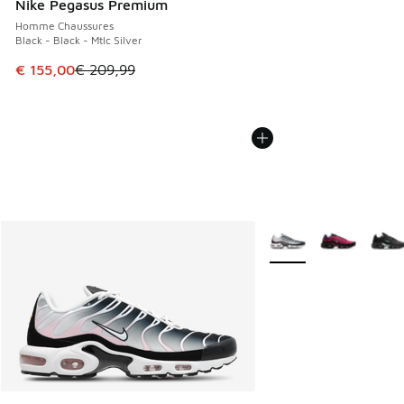
Nike Pegasus Premium
Homme Chaussures
Black - Black - Mtlc Silver
Cet article est en promotion. Prix en baisse de € 209,99 à
€ 155,00
€ 209,99
Plus de couleurs dispo