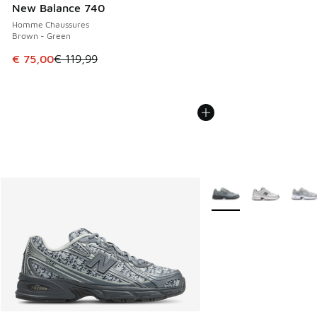
New Balance 740
Homme Chaussures
Brown - Green
Cet article est en promotion. Prix en baisse de € 119,99 à
€ 75,00
€ 119,99
Plus de couleurs dispo