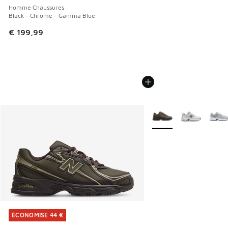
Homme Chaussures
Black - Chrome - Gamma Blue
€ 199,99
Plus de couleurs dispo
ÉCONOMISE 44 €
ÉCONOMISE 44 €