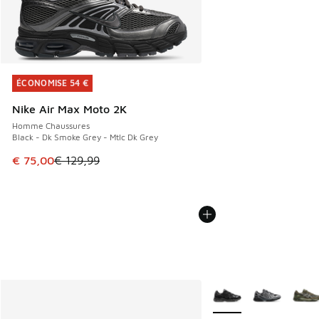
ÉCONOMISE 54 €
ÉCONOMISE 54 €
Nike Air Max Moto 2K
Homme Chaussures
Black - Dk Smoke Grey - Mtlc Dk Grey
Cet article est en promotion. Prix en baisse de € 129,99 à
€ 75,00
€ 129,99
Plus de couleurs dispo