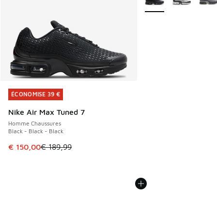
ÉCONOMISE 39 €
ÉCONOMISE 39 €
Nike Air Max Tuned 7
Homme Chaussures
Black - Black - Black
Cet article est en promotion. Prix en baisse de € 189,99 à
€ 150,00
€ 189,99