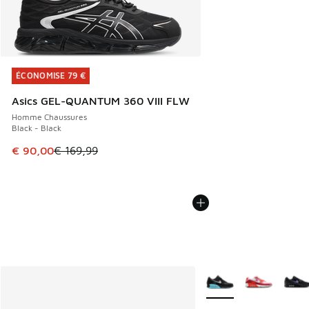
ÉCONOMISE 79 €
ÉCONOMISE 79 €
Asics GEL-QUANTUM 360 VIII FLW
Homme Chaussures
Black - Black
Cet article est en promotion. Prix en baisse de € 169,99 à
€ 90,00
€ 169,99
Plus de couleurs dispo