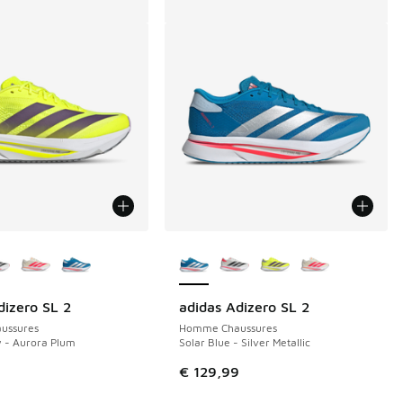
couleurs disponibles
Plus de couleurs disponibles
dizero SL 2
adidas Adizero SL 2
ussures
Homme Chaussures
w - Aurora Plum
Solar Blue - Silver Metallic
9
€ 129,99