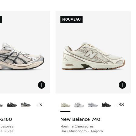
U
NOUVEAU
couleurs disponibles
Plus de couleurs disponibles
+
3
+
38
-2160
New Balance 740
NOUVEAU
ussures
Homme Chaussures
e Silver
Dark Mushroom - Angora