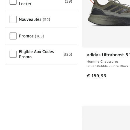
(
39
)
Locker
Nouveautés
(
52
)
Promos
(
163
)
Éligible Aux Codes
(
335
)
adidas Ultraboost 5 
Promo
Homme Chaussures
Silver Pebble - Core Black
€ 189,99