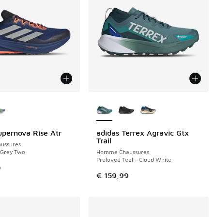
couleurs disponibles
Plus de couleurs disponibles
upernova Rise Atr
adidas Terrex Agravic Gtx
Trail
ussures
 Grey Two
Homme Chaussures
Preloved Teal - Cloud White
9
€ 159,99