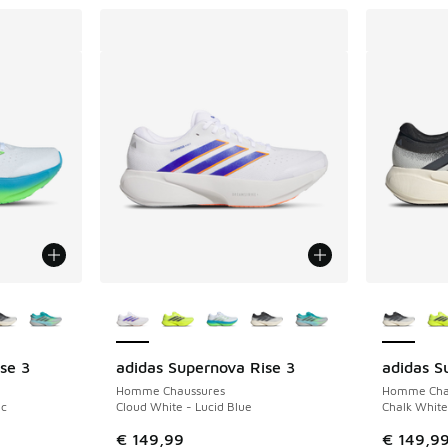
ponibles
Plus de couleurs disponibles
Plus de 
se 3
adidas Supernova Rise 3
adidas S
Homme Chaussures
Homme Cha
ic
Cloud White - Lucid Blue
Chalk White
€ 149,99
€ 149,9