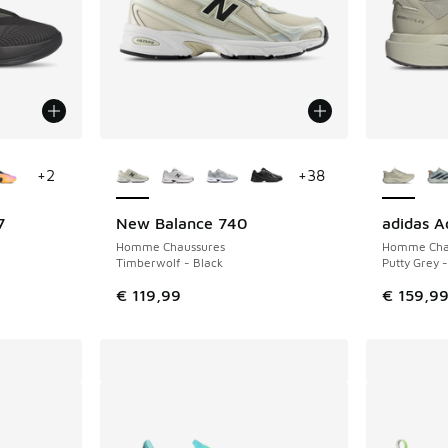
ponibles
Plus de couleurs disponibles
Plus de 
+
2
+
38
7
New Balance 740
adidas A
NOUVEAU
Homme Chaussures
Homme Cha
Timberwolf - Black
Putty Grey -
€ 119,99
€ 159,9