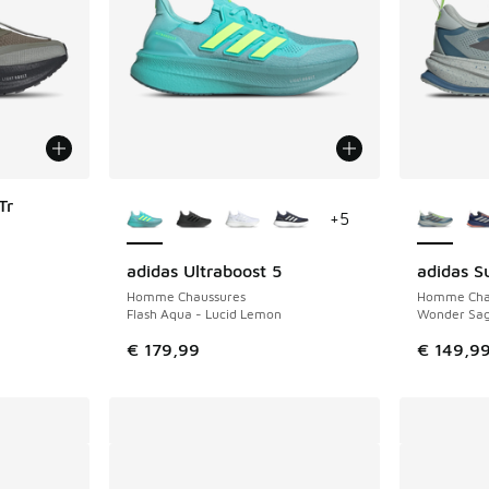
Plus de couleurs disponibles
Plus de 
Tr
+
5
adidas Ultraboost 5
adidas S
Homme Chaussures
Homme Cha
Flash Aqua - Lucid Lemon
Wonder Sage
€ 179,99
€ 149,9