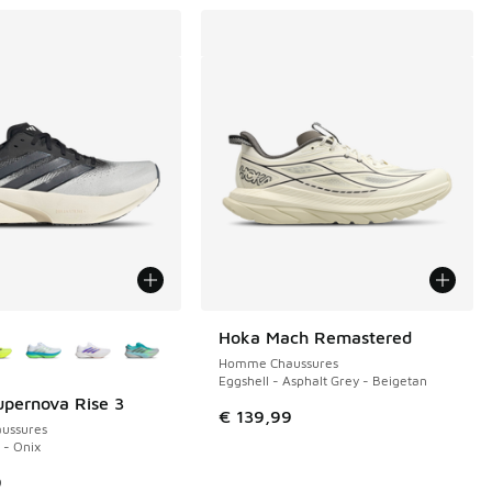
couleurs disponibles
Hoka Mach Remastered
Homme Chaussures
Eggshell - Asphalt Grey - Beigetan
upernova Rise 3
€ 139,99
ussures
 - Onix
9