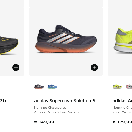
ponibles
Plus de couleurs disponibles
Plus de 
 Gtx
adidas Supernova Solution 3
adidas A
Homme Chaussures
Homme Cha
Aurora Onix - Silver Metallic
Solar Yello
€ 149,99
€ 129,9