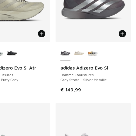
couleurs disponibles
Plus de couleurs disponibles
dizero Evo Sl Atr
adidas Adizero Evo Sl
ussures
Homme Chaussures
 Putty Grey
Grey Strata - Silver Metallic
9
€ 149,99