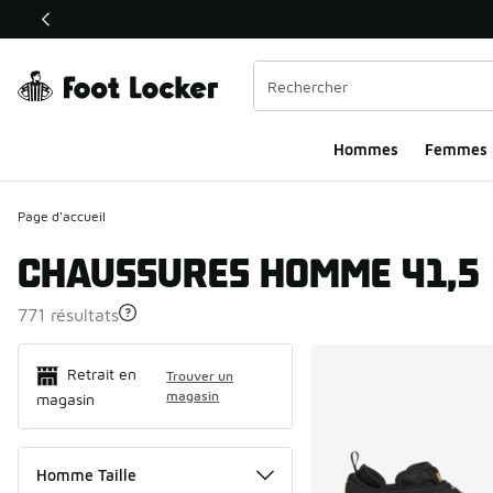
Ce lien ouvrira une nouvelle fenêtre
Hommes​
Femmes
Page d'accueil
CHAUSSURES HOMME 41,5
771 résultats
Search Resul
Retrait en
Trouver un
magasin
magasin
Homme Taille