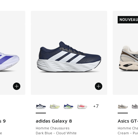
NOUVEA
ponibles
Plus de couleurs disponibles
Plus de 
+
7
s 9
adidas Galaxy 8
Asics GT
NOUVEAU
Homme Chaussures
Homme Cha
le
Dark Blue - Cloud White
Cream - Pur