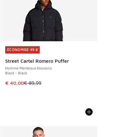
ÉCONOMISE 49 €
ÉCONOMISE 49 €
Street Cartel Romero Puffer
Homme Manteaux blousons
Black - Black
Cet article est en promotion. Prix en baisse de € 89,99 à 
€ 40,00
€ 89,99