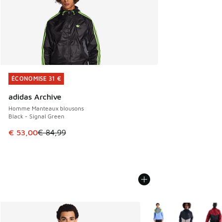
ÉCONOMISE 31 €
ÉCONOMISE 31 €
adidas Archive
Homme Manteaux blousons
Black - Signal Green
Cet article est en promotion. Prix en baisse de € 84,99 à 
€ 53,00
€ 84,99
Plus de couleurs dispo