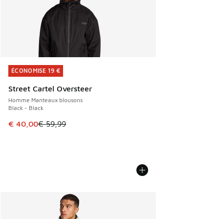
ÉCONOMISE 19 €
ÉCONOMISE 19 €
Street Cartel Oversteer
Homme Manteaux blousons
Black - Black
Cet article est en promotion. Prix en baisse de € 59,99 à 
€ 40,00
€ 59,99