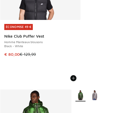
ÉCONOMISE 49 €
ÉCONOMISE 49 €
Nike Club Puffer Vest
Homme Manteaux blousons
Black - White
Cet article est en promotion. Prix en baisse de € 129,99 à
€ 80,00
€ 129,99
Plus de couleurs dispo