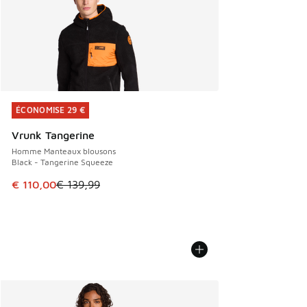
ÉCONOMISE 29 €
ÉCONOMISE 29 €
Vrunk Tangerine
Homme Manteaux blousons
Black - Tangerine Squeeze
Cet article est en promotion. Prix en baisse de € 139,99 à
€ 110,00
€ 139,99