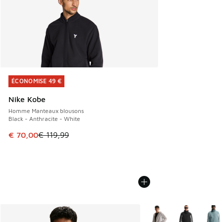
ÉCONOMISE 49 €
ÉCONOMISE 49 €
Nike Kobe
Homme Manteaux blousons
Black - Anthracite - White
Cet article est en promotion. Prix en baisse de € 119,99 à
€ 70,00
€ 119,99
Plus de couleurs dispo