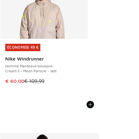
ÉCONOMISE 49 €
ÉCONOMISE 49 €
Nike Windrunner
Homme Manteaux blousons
Cream Ii - Moon Particle - Volt
Cet article est en promotion. Prix en baisse de € 109,99 à
€ 60,00
€ 109,99