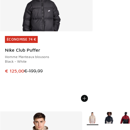
ÉCONOMISE 74 €
ÉCONOMISE 74 €
Nike Club Puffer
Homme Manteaux blousons
Black - White
Cet article est en promotion. Prix en baisse de € 199,99 à
€ 125,00
€ 199,99
Plus de couleurs dispo