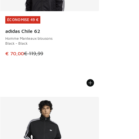
ÉCONOMISE 49 €
ÉCONOMISE 49 €
adidas Chile 62
Homme Manteaux blousons
Black - Black
Cet article est en promotion. Prix en baisse de € 119,99 à
€ 70,00
€ 119,99