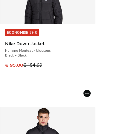
ÉCONOMISE 59 €
ÉCONOMISE 59 €
Nike Down Jacket
Homme Manteaux blousons
Black - Black
Cet article est en promotion. Prix en baisse de € 154,99 à
€ 95,00
€ 154,99