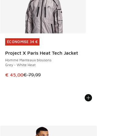
ÉCONOMISE 34 €
ÉCONOMISE 34 €
Project X Paris Heat Tech Jacket
Homme Manteaux blousons
Grey - White Heat
Cet article est en promotion. Prix en baisse de € 79,99 à 
€ 45,00
€ 79,99