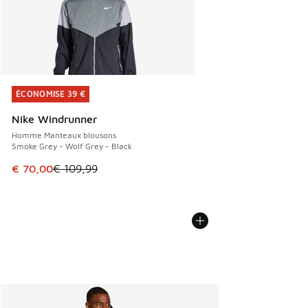
ÉCONOMISE 39 €
ÉCONOMISE 39 €
Nike Windrunner
Homme Manteaux blousons
Smoke Grey - Wolf Grey - Black
Cet article est en promotion. Prix en baisse de € 109,99 à
€ 70,00
€ 109,99