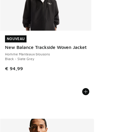
NOUVEAU
NOUVEAU
New Balance Trackside Woven Jacket
Homme Manteaux blousons
Black - Slate Grey
€ 94,99