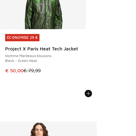
ÉCONOMISE 29 €
ÉCONOMISE 29 €
Project X Paris Heat Tech Jacket
Homme Manteaux blousons
Black - Green Heat
Cet article est en promotion. Prix en baisse de € 79,99 à 
€ 50,00
€ 79,99