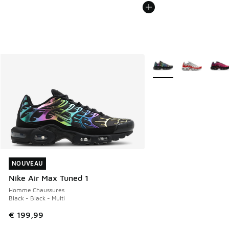
Plus de couleurs dispo
NOUVEAU
NOUVEAU
Nike Air Max Tuned 1
Homme Chaussures
Black - Black - Multi
€ 199,99