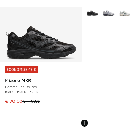
Plus de couleurs dispo
ÉCONOMISE 49 €
ÉCONOMISE 49 €
Mizuno MXR
Homme Chaussures
Black - Black - Black
Cet article est en promotion. Prix en baisse de € 119,99 à
€ 70,00
€ 119,99