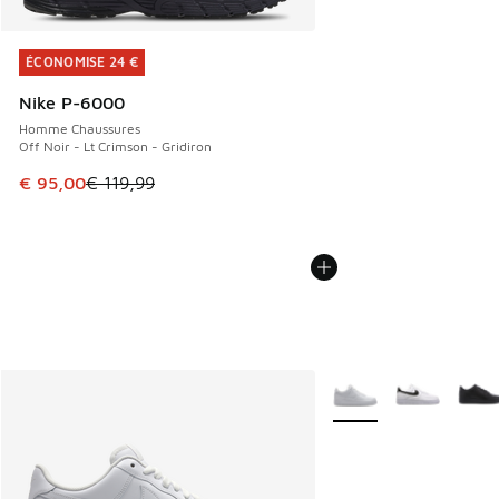
ÉCONOMISE 24 €
ÉCONOMISE 24 €
Nike P-6000
Homme Chaussures
Off Noir - Lt Crimson - Gridiron
Cet article est en promotion. Prix en baisse de € 119,99 à
€ 95,00
€ 119,99
Plus de couleurs dispo