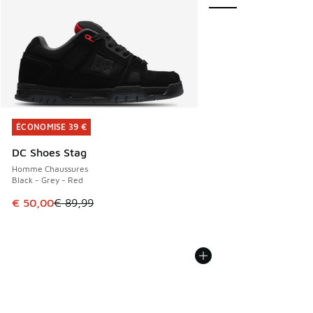
ÉCONOMISE 39 €
ÉCONOMISE 39 €
DC Shoes Stag
Homme Chaussures
Black - Grey - Red
Cet article est en promotion. Prix en baisse de € 89,99 à 
€ 50,00
€ 89,99