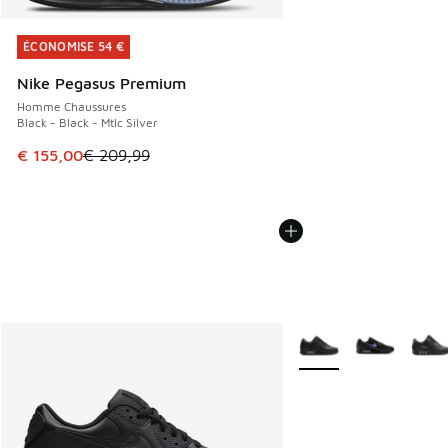
ÉCONOMISE 54 €
ÉCONOMISE 54 €
Nike Pegasus Premium
Homme Chaussures
Black - Black - Mtlc Silver
Cet article est en promotion. Prix en baisse de € 209,99 à
€ 155,00
€ 209,99
Plus de couleurs dispo