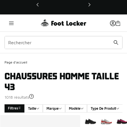
Ce lien ouvrira une nouvelle fenêtre
Page d'accueil
CHAUSSURES HOMME TAILLE
43
1018 résultats
Filtres
Taille
Marque
Modèle
Type De Produit
Search Results
Plus de couleurs dispo