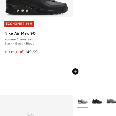
ÉCONOMISE 34 €
ÉCONOMISE 34 €
Nike Air Max 90
Homme Chaussures
Black - Black - Black
Cet article est en promotion. Prix en baisse de € 149,99 à
€ 115,00
€ 149,99
Plus de couleurs dispo