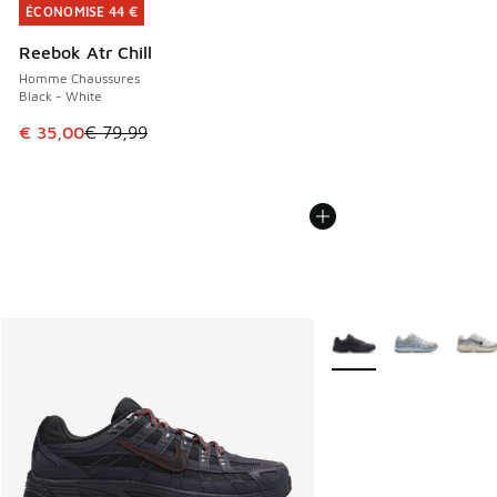
ÉCONOMISE 44 €
ÉCONOMISE 44 €
Reebok Atr Chill
Homme Chaussures
Black - White
Cet article est en promotion. Prix en baisse de € 79,99 à 
€ 35,00
€ 79,99
Plus de couleurs dispo