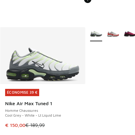
Plus de couleurs dispo
ÉCONOMISE 39 €
ÉCONOMISE 39 €
Nike Air Max Tuned 1
Homme Chaussures
Cool Grey - White - Lt Liquid Lime
Cet article est en promotion. Prix en baisse de € 189,99 à
€ 150,00
€ 189,99