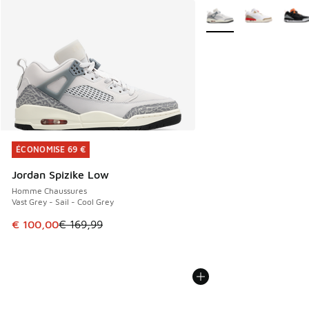
Plus de couleurs dispo
ÉCONOMISE 69 €
ÉCONOMISE 69 €
Jordan Spizike Low
Homme Chaussures
Vast Grey - Sail - Cool Grey
Cet article est en promotion. Prix en baisse de € 169,99 à
€ 100,00
€ 169,99