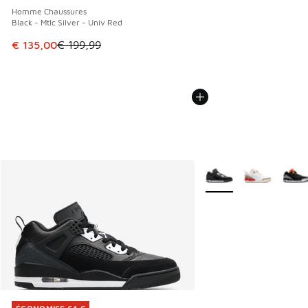
Homme Chaussures
Black - Mtlc Silver - Univ Red
Cet article est en promotion. Prix en baisse de € 199,99 à
€ 135,00
€ 199,99
Plus de couleurs dispo