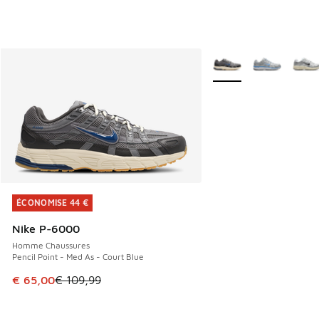
Plus de couleurs dispo
ÉCONOMISE 44 €
ÉCONOMISE 44 €
Nike P-6000
Homme Chaussures
Pencil Point - Med As - Court Blue
Cet article est en promotion. Prix en baisse de € 109,99 à
€ 65,00
€ 109,99