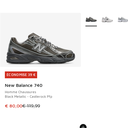
Plus de couleurs dispo
ÉCONOMISE 39 €
ÉCONOMISE 39 €
New Balance 740
Homme Chaussures
Black Metallic - Castlerock Pfp
Cet article est en promotion. Prix en baisse de € 119,99 à
€ 80,00
€ 119,99