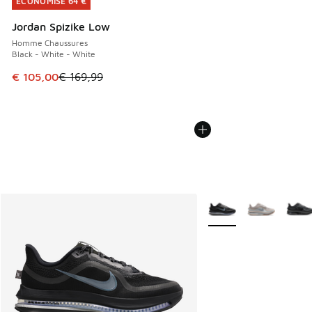
ÉCONOMISE 64 €
ÉCONOMISE 64 €
Jordan Spizike Low
Homme Chaussures
Black - White - White
Cet article est en promotion. Prix en baisse de € 169,99 à
€ 105,00
€ 169,99
Plus de couleurs dispo