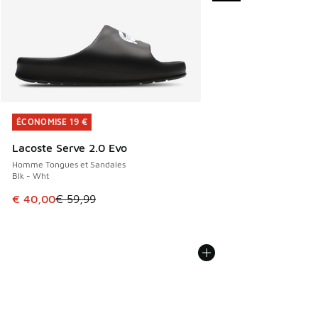
ÉCONOMISE 19 €
ÉCONOMISE 19 €
Lacoste Serve 2.0 Evo
Homme Tongues et Sandales
Blk - Wht
Cet article est en promotion. Prix en baisse de € 59,99 à 
€ 40,00
€ 59,99