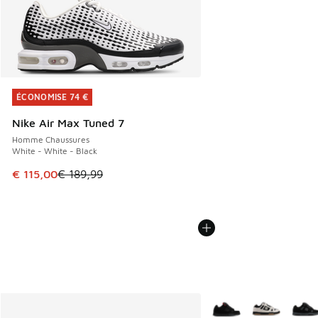
ÉCONOMISE 74 €
ÉCONOMISE 74 €
Nike Air Max Tuned 7
Homme Chaussures
White - White - Black
Cet article est en promotion. Prix en baisse de € 189,99 à
€ 115,00
€ 189,99
Plus de couleurs dispo