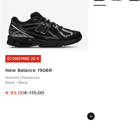
ÉCONOMISE 20 €
ÉCONOMISE 20 €
New Balance 1906R
Homme Chaussures
Black - Black
Cet article est en promotion. Prix en baisse de € 115,00 à
€ 95,00
€ 115,00