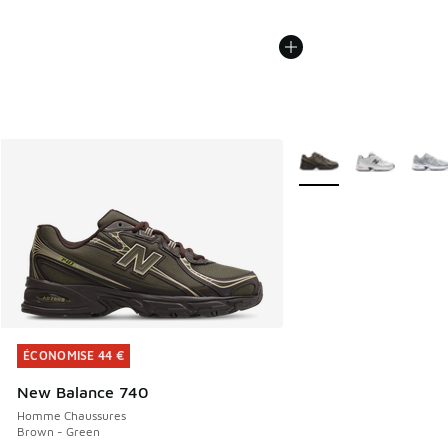
Plus de couleurs dispo
ÉCONOMISE 44 €
ÉCONOMISE 44 €
New Balance 740
Homme Chaussures
Brown - Green