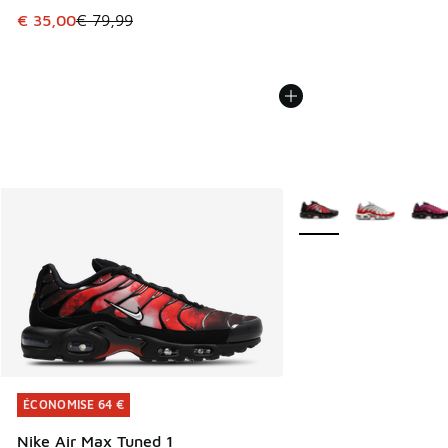
Cet article est en promotion. Prix en baisse de € 79,99 à 
€ 35,00
€ 79,99
Plus de couleurs dispo
ÉCONOMISE 64 €
ÉCONOMISE 64 €
Nike Air Max Tuned 1