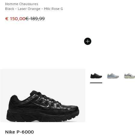
Homme Chaussures
Black - Laser Orange - Mtlc Rose G
Cet article est en promotion. Prix en baisse de € 189,99 à
€ 150,00
€ 189,99
Plus de couleurs dispo
Nike P-6000