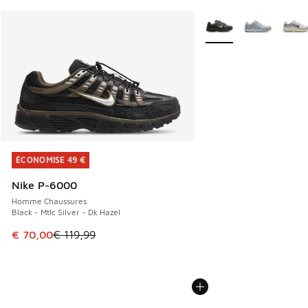
Plus de couleurs dispo
ÉCONOMISE 49 €
ÉCONOMISE 49 €
Nike P-6000
Homme Chaussures
Black - Mtlc Silver - Dk Hazel
Cet article est en promotion. Prix en baisse de € 119,99 à
€ 70,00
€ 119,99