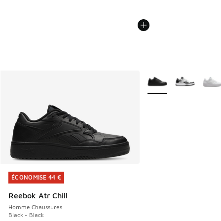
Plus de couleurs dispo
ÉCONOMISE 44 €
ÉCONOMISE 44 €
Reebok Atr Chill
Homme Chaussures
Black - Black