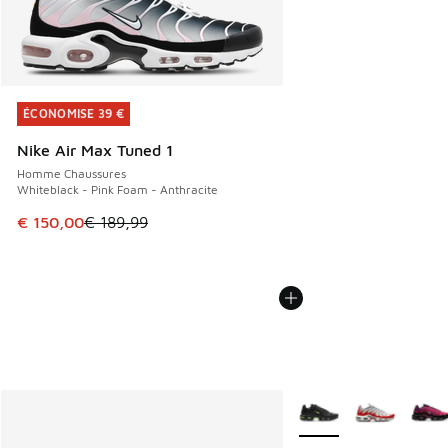
ÉCONOMISE 39 €
ÉCONOMISE 39 €
Nike Air Max Tuned 1
Homme Chaussures
Whiteblack - Pink Foam - Anthracite
Cet article est en promotion. Prix en baisse de € 189,99 à
€ 150,00
€ 189,99
Plus de couleurs dispo