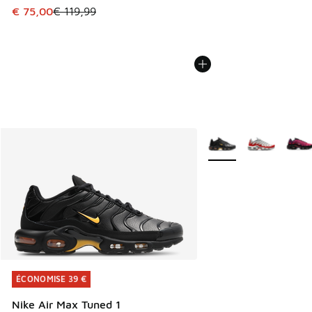
Cet article est en promotion. Prix en baisse de € 119,99 à
€ 75,00
€ 119,99
Plus de couleurs dispo
ÉCONOMISE 39 €
ÉCONOMISE 39 €
Nike Air Max Tuned 1