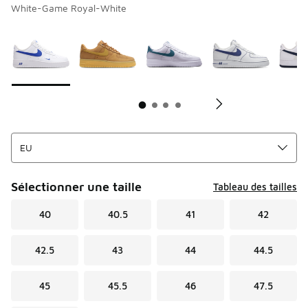
White-Game Royal-White
Page 1 sur 4 affichant 1 à 10 des 39 couleurs.
Merci de sélectionner un style
*
Me
Sélectionner une taille
Tableau des tailles
40
40.5
41
42
42.5
43
44
44.5
45
45.5
46
47.5