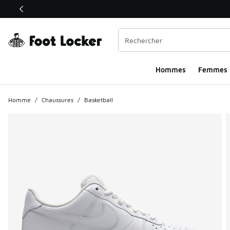
Ce lien ouvrira une nouvelle fenêtre
Hommes​
Femmes
Homme
/
Chaussures
/
Basketball