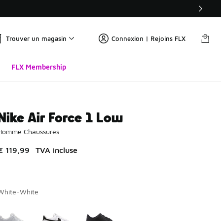
Trouver un magasin
Connexion | Rejoins FLX
FLX Membership
Nike Air Force 1 Low
Homme Chaussures
€ 119,99
TVA incluse
White-White
Merci de sélectionner un style
*
Page 1 sur 1 affichant 1 à 3 des 3 couleurs.