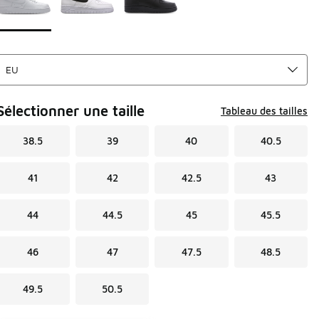
Sélectionner une taille
Tableau des tailles
38.5
39
40
40.5
41
42
42.5
43
44
44.5
45
45.5
46
47
47.5
48.5
49.5
50.5