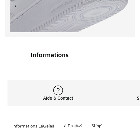
Informations
Aide & Contact
S
à Propos
Shop
Informations LéGales