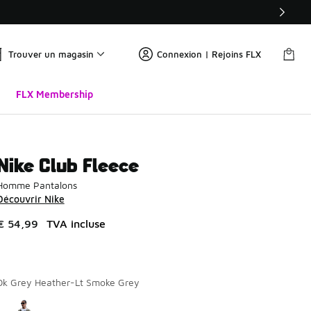
Trouver un magasin
Connexion | Rejoins FLX
FLX Membership
Nike Club Fleece
Homme Pantalons
Découvrir Nike
€ 54,99
TVA incluse
Dk Grey Heather-Lt Smoke Grey
Page 1 sur 1 affichant 1 à 1 des 1 couleurs.
Merci de sélectionner un style
*