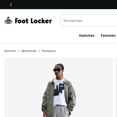
Ce lien ouvrira une nouvelle fenêtre
Hommes​
Femmes
Homme
/
Vêtements
/
Pantalons