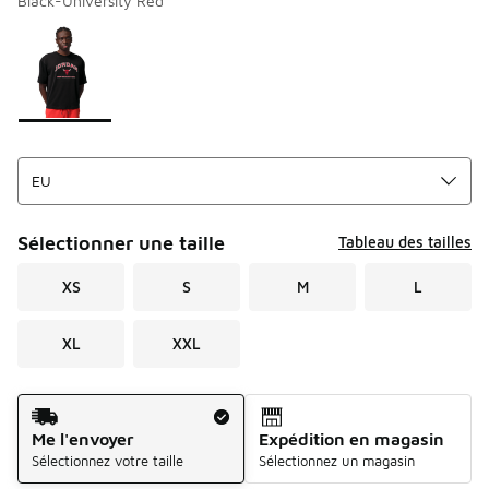
Black-University Red
Merci de sélectionner un style
*
Page 1 sur 1 affichant 1 à 1 des 1 couleurs.
Sélectionner une taille
Tableau des tailles
XS
S
M
L
XL
XXL
Mode d'expédition
Me l'envoyer
Expédition en magasin
Sélectionnez votre taille
Sélectionnez un magasin