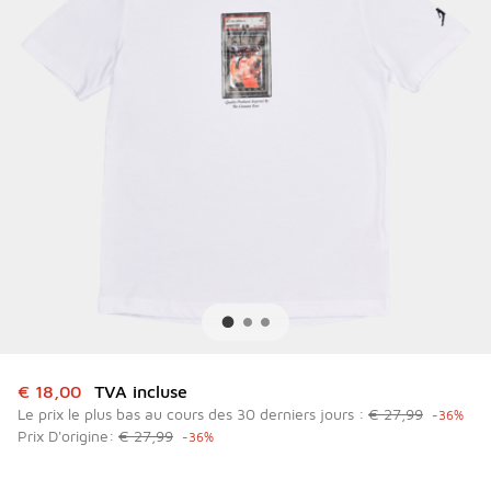
Cet article est en promotion. Prix en baisse de à € 18,00
€ 18,00
TVA incluse
Le prix le plus bas au cours des 30 derniers jours :
€ 27,99
-36%
Prix D'origine:
€ 27,99
-36%