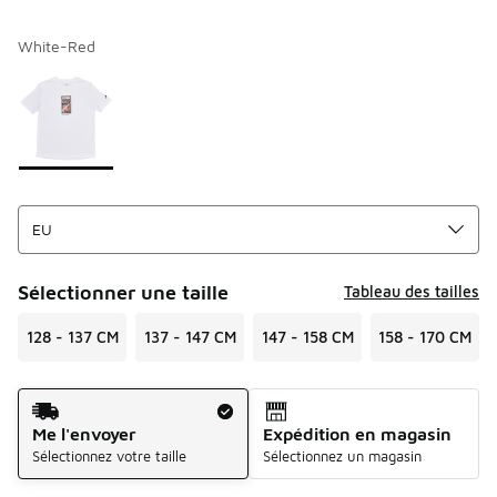
White-Red
Merci de sélectionner un style
*
Page 1 sur 1 affichant 1 à 1 des 1 couleurs.
Sélectionner une taille
Tableau des tailles
128 - 137 CM
137 - 147 CM
147 - 158 CM
158 - 170 CM
Mode d'expédition
Me l'envoyer
Expédition en magasin
Sélectionnez votre taille
Sélectionnez un magasin