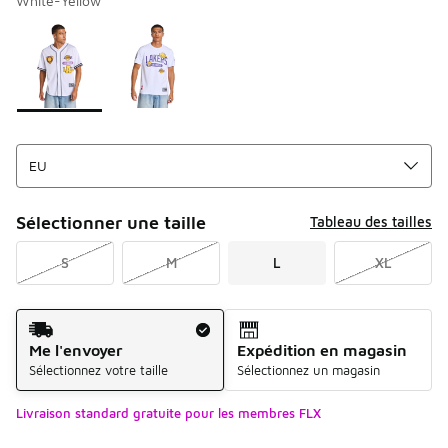
White-Yellow
Merci de sélectionner un style
*
Page 1 sur 1 affichant 1 à 2 des 2 couleurs.
Sélectionner une taille
Tableau des tailles
S
M
L
XL
Mode d'expédition
Me l'envoyer
Expédition en magasin
Sélectionnez votre taille
Sélectionnez un magasin
Livraison standard gratuite pour les membres FLX