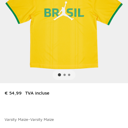
€ 54,99
TVA incluse
Varsity Maize-Varsity Maize
Merci de sélectionner un style
*
Page 1 sur 1 affichant 1 à 2 des 2 couleurs.