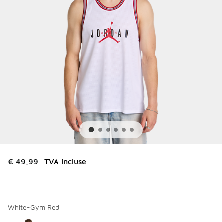
€ 49,99
TVA incluse
White-Gym Red
Merci de sélectionner un style
*
Page 1 sur 1 affichant 1 à 1 des 1 couleurs.