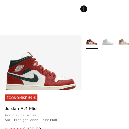
Plus de couleurs dispo
ÉCONOMISE 59 €
ÉCONOMISE 59 €
Jordan AJ1 Mid
Homme Chaussures
Sail - Midnight Green - Pure Plati
Cet article est en promotion. Prix en baisse de € 139,99 à