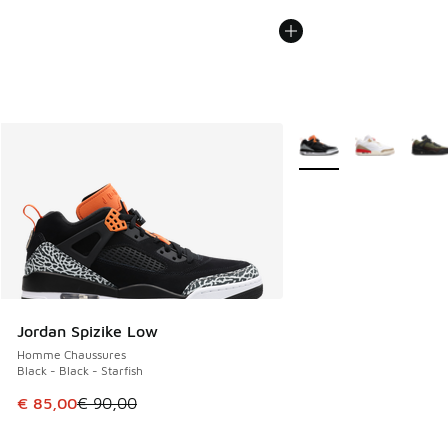
Plus de couleurs dispo
Jordan Spizike Low
Homme Chaussures
Black - Black - Starfish
Cet article est en promotion. Prix en baisse de € 90,00 à 
€ 85,00
€ 90,00