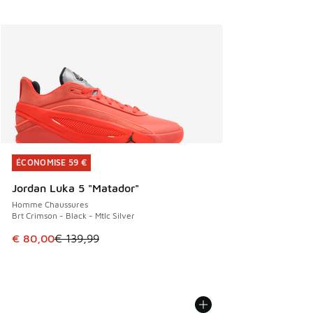
ÉCONOMISE 59 €
ÉCONOMISE 59 €
Jordan Luka 5 "Matador"
Homme Chaussures
Brt Crimson - Black - Mtlc Silver
Cet article est en promotion. Prix en baisse de € 139,99 à
€ 80,00
€ 139,99