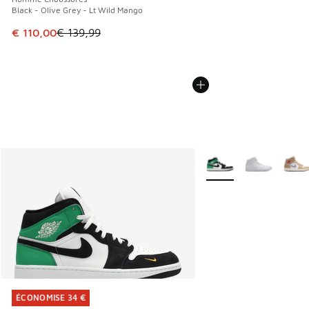
Black - Olive Grey - Lt Wild Mango
Cet article est en promotion. Prix en baisse de € 139,99 à
€ 110,00
€ 139,99
Plus de couleurs dispo
ÉCONOMISE 34 €
ÉCONOMISE 34 €