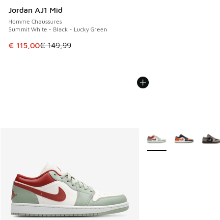
Jordan AJ1 Mid
Homme Chaussures
Summit White - Black - Lucky Green
Cet article est en promotion. Prix en baisse de € 149,99 à
€ 115,00
€ 149,99
Plus de couleurs dispo