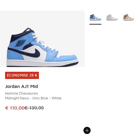
Plus de couleurs dispo
ÉCONOMISE 29 €
ÉCONOMISE 29 €
Jordan AJ1 Mid
Homme Chaussures
Midnight Navy - Univ Blue - White
Cet article est en promotion. Prix en baisse de € 139,99 à
€ 110,00
€ 139,99