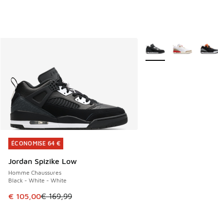
Plus de couleurs dispo
ÉCONOMISE 64 €
ÉCONOMISE 64 €
Jordan Spizike Low
Homme Chaussures
Black - White - White
Cet article est en promotion. Prix en baisse de € 169,99 à
€ 105,00
€ 169,99