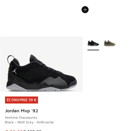
Plus de couleurs dispo
ÉCONOMISE 59 €
ÉCONOMISE 59 €
Jordan Mvp '92
Homme Chaussures
Black - Wolf Grey - Anthracite