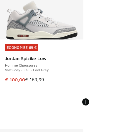
ÉCONOMISE 69 €
ÉCONOMISE 69 €
Jordan Spizike Low
Homme Chaussures
Vast Grey - Sail - Cool Grey
Cet article est en promotion. Prix en baisse de € 169,99 à
€ 100,00
€ 169,99