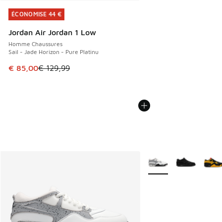
ÉCONOMISE 44 €
ÉCONOMISE 44 €
Jordan Air Jordan 1 Low
Homme Chaussures
Sail - Jade Horizon - Pure Platinu
Cet article est en promotion. Prix en baisse de € 129,99 à
€ 85,00
€ 129,99
Plus de couleurs dispo