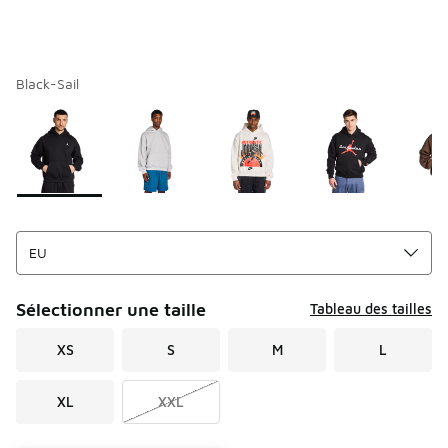
Black-Sail
Page 1 sur 1 affichant 1 à 7 des 7 couleurs.
Merci de sélectionner un style
*
Sélectionner une taille
Tableau des tailles
XS
S
M
L
XL
XXL