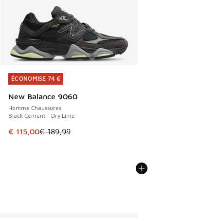
ÉCONOMISE 74 €
ÉCONOMISE 74 €
New Balance 9060
Homme Chaussures
Black Cement - Dry Lime
Cet article est en promotion. Prix en baisse de € 189,99 à
€ 115,00
€ 189,99