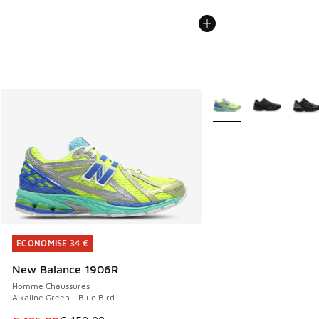
Plus de couleurs dispo
ÉCONOMISE 34 €
ÉCONOMISE 34 €
New Balance 1906R
Homme Chaussures
Alkaline Green - Blue Bird