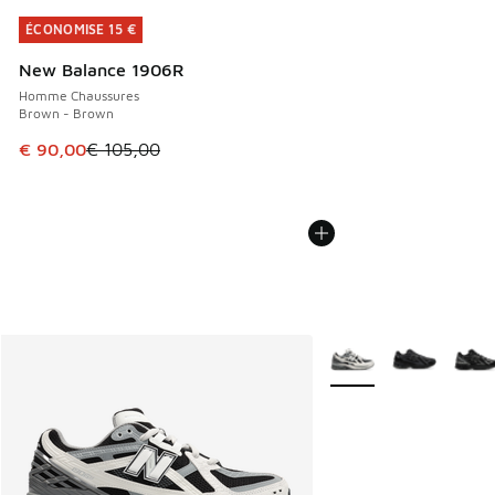
ÉCONOMISE 15 €
ÉCONOMISE 15 €
New Balance 1906R
Homme Chaussures
Brown - Brown
Cet article est en promotion. Prix en baisse de € 105,00 à
€ 90,00
€ 105,00
Plus de couleurs dispo