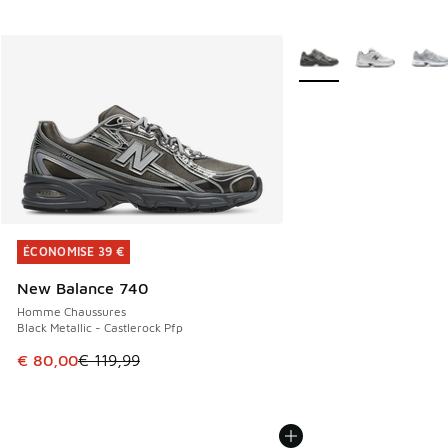
Plus de couleurs dispo
ÉCONOMISE 39 €
ÉCONOMISE 39 €
New Balance 740
Homme Chaussures
Black Metallic - Castlerock Pfp
Cet article est en promotion. Prix en baisse de € 119,99 à
€ 80,00
€ 119,99