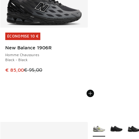
ÉCONOMISE 10 €
ÉCONOMISE 10 €
New Balance 1906R
Homme Chaussures
Black - Black
Cet article est en promotion. Prix en baisse de € 95,00 à 
€ 85,00
€ 95,00
Plus de couleurs dispo