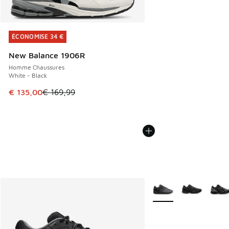
ÉCONOMISE 34 €
ÉCONOMISE 34 €
New Balance 1906R
Homme Chaussures
White - Black
Cet article est en promotion. Prix en baisse de € 169,99 à
€ 135,00
€ 169,99
Plus de couleurs dispo