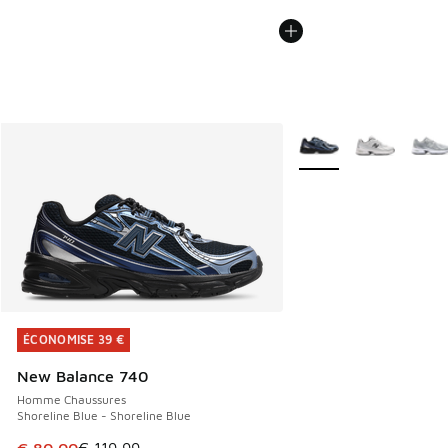
Plus de couleurs dispo
ÉCONOMISE 39 €
ÉCONOMISE 39 €
New Balance 740
Homme Chaussures
Shoreline Blue - Shoreline Blue
Cet article est en promotion. Prix en baisse de € 119,99 à