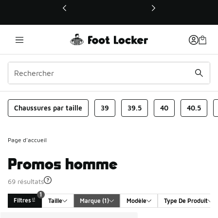
Ce lien ouvrira une nouvelle fenêtre
Chaussures par taille
39
39.5
40
40.5
Page d'accueil
Promos homme
69 résultats
1
Filtres
Taille
Marque
 (1)
Modèle
Type De Produit