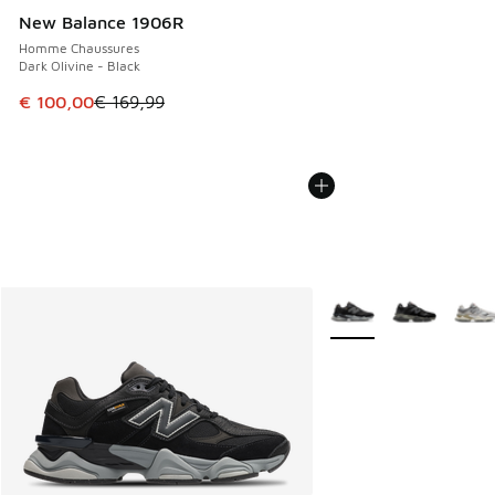
New Balance 1906R
Homme Chaussures
Dark Olivine - Black
Cet article est en promotion. Prix en baisse de € 169,99 à
€ 100,00
€ 169,99
Plus de couleurs dispo