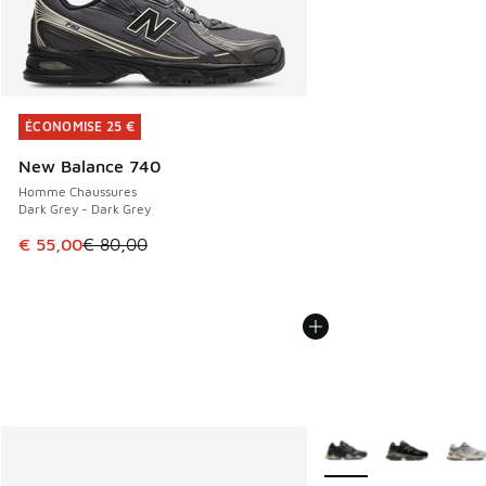
ÉCONOMISE 25 €
ÉCONOMISE 25 €
New Balance 740
Homme Chaussures
Dark Grey - Dark Grey
Cet article est en promotion. Prix en baisse de € 80,00 à 
€ 55,00
€ 80,00
Plus de couleurs dispo