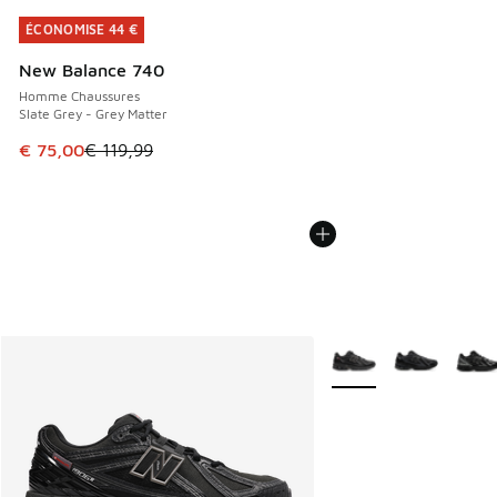
ÉCONOMISE 44 €
ÉCONOMISE 44 €
New Balance 740
Homme Chaussures
Slate Grey - Grey Matter
Cet article est en promotion. Prix en baisse de € 119,99 à
€ 75,00
€ 119,99
Plus de couleurs dispo