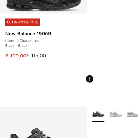
ÉCONOMISE 15 €
ÉCONOMISE 15 €
New Balance 1906R
Homme Chaussures
Black - Black
Cet article est en promotion. Prix en baisse de € 115,00 à
€ 100,00
€ 115,00
Plus de couleurs dispo