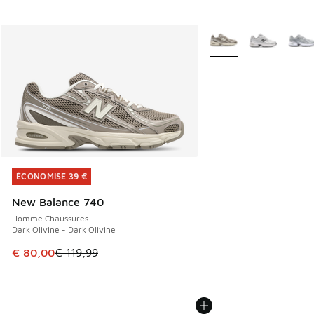
Plus de couleurs dispo
ÉCONOMISE 39 €
ÉCONOMISE 39 €
New Balance 740
Homme Chaussures
Dark Olivine - Dark Olivine
Cet article est en promotion. Prix en baisse de € 119,99 à
€ 80,00
€ 119,99