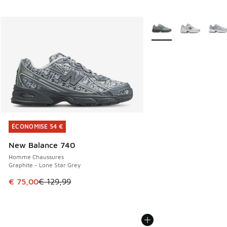
Plus de couleurs dispo
ÉCONOMISE 54 €
ÉCONOMISE 54 €
New Balance 740
Homme Chaussures
Graphite - Lone Star Grey
Cet article est en promotion. Prix en baisse de € 129,99 à
€ 75,00
€ 129,99