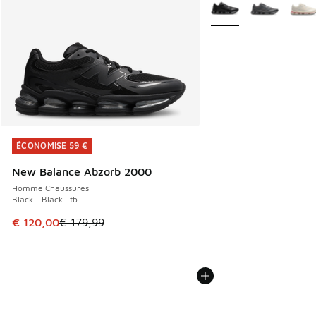
Plus de couleurs dispo
ÉCONOMISE 59 €
ÉCONOMISE 59 €
New Balance Abzorb 2000
Homme Chaussures
Black - Black Etb
Cet article est en promotion. Prix en baisse de € 179,99 à
€ 120,00
€ 179,99