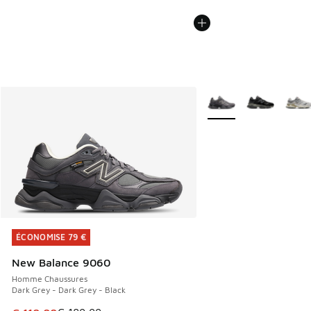
Plus de couleurs dispo
ÉCONOMISE 79 €
ÉCONOMISE 79 €
New Balance 9060
Homme Chaussures
Dark Grey - Dark Grey - Black