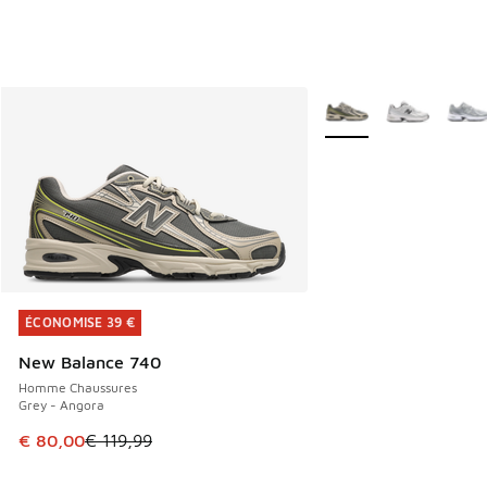
Plus de couleurs dispo
ÉCONOMISE 39 €
ÉCONOMISE 39 €
New Balance 740
Homme Chaussures
Grey - Angora
Cet article est en promotion. Prix en baisse de € 119,99 à
€ 80,00
€ 119,99