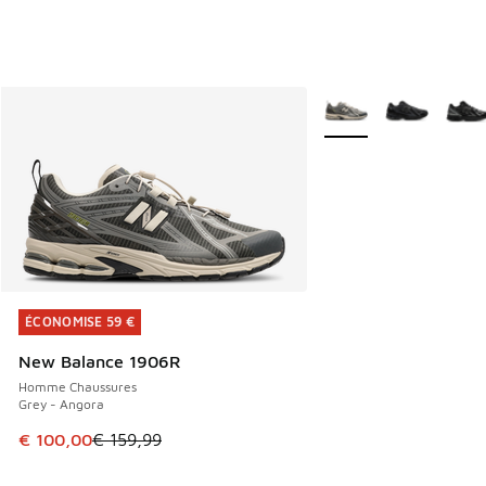
Plus de couleurs dispo
ÉCONOMISE 59 €
ÉCONOMISE 59 €
New Balance 1906R
Homme Chaussures
Grey - Angora
Cet article est en promotion. Prix en baisse de € 159,99 à
€ 100,00
€ 159,99