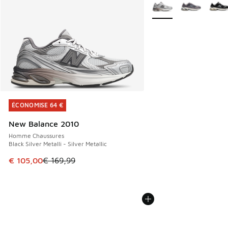
Plus de couleurs dispo
ÉCONOMISE 64 €
ÉCONOMISE 64 €
New Balance 2010
Homme Chaussures
Black Silver Metalli - Silver Metallic
Cet article est en promotion. Prix en baisse de € 169,99 à
€ 105,00
€ 169,99