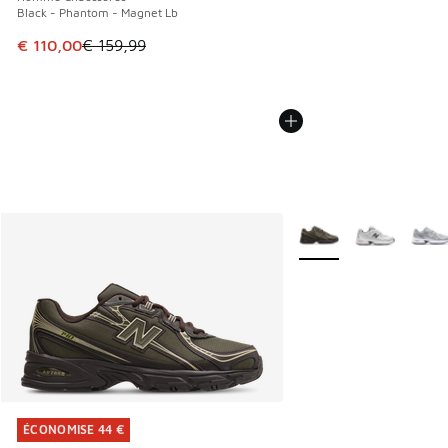
Black - Phantom - Magnet Lb
Cet article est en promotion. Prix en baisse de € 159,99 à
€ 110,00
€ 159,99
Plus de couleurs dispo
ÉCONOMISE 44 €
ÉCONOMISE 44 €