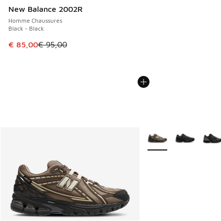
New Balance 2002R
Homme Chaussures
Black - Black
Cet article est en promotion. Prix en baisse de € 95,00 à 
€ 85,00
€ 95,00
Plus de couleurs dispo