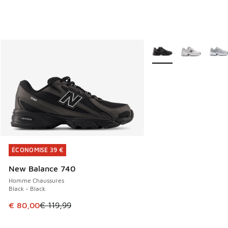
Plus de couleurs dispo
ÉCONOMISE 39 €
ÉCONOMISE 39 €
New Balance 740
Homme Chaussures
Black - Black
Cet article est en promotion. Prix en baisse de € 119,99 à
€ 80,00
€ 119,99