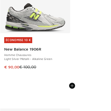
ÉCONOMISE 10 €
ÉCONOMISE 10 €
New Balance 1906R
Homme Chaussures
Light Silver Metalli - Alkaline Green
Cet article est en promotion. Prix en baisse de € 100,00 à
€ 90,00
€ 100,00