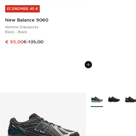
ÉCONOMISE 40 €
ÉCONOMISE 40 €
New Balance 9060
Homme Chaussures
Black - Black
Cet article est en promotion. Prix en baisse de € 135,00 à
€ 95,00
€ 135,00
Plus de couleurs dispo