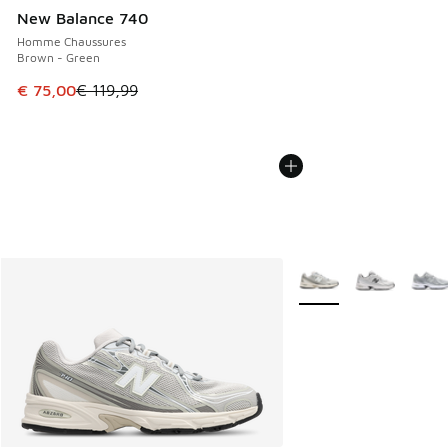
New Balance 740
Homme Chaussures
Brown - Green
Cet article est en promotion. Prix en baisse de € 119,99 à
€ 75,00
€ 119,99
Plus de couleurs dispo