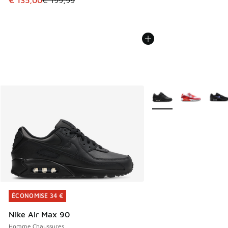
€ 135,00
€ 199,99
Plus de couleurs dispo
ÉCONOMISE 34 €
ÉCONOMISE 34 €
Nike Air Max 90
Homme Chaussures