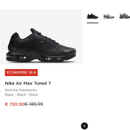
Plus de couleurs dispo
ÉCONOMISE 39 €
ÉCONOMISE 39 €
Nike Air Max Tuned 7
Homme Chaussures
Black - Black - Black
Cet article est en promotion. Prix en baisse de € 189,99 à
€ 150,00
€ 189,99