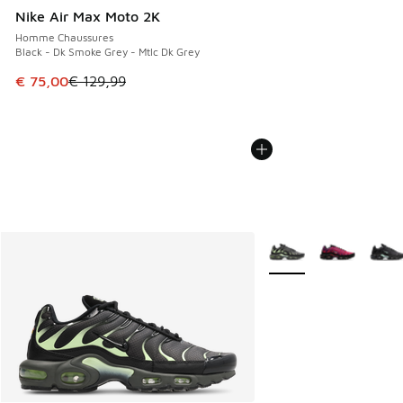
Nike Air Max Moto 2K
Homme Chaussures
Black - Dk Smoke Grey - Mtlc Dk Grey
Cet article est en promotion. Prix en baisse de € 129,99 à
€ 75,00
€ 129,99
Plus de couleurs dispo