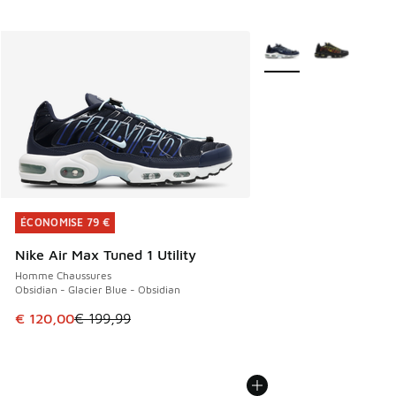
Plus de couleurs dispo
ÉCONOMISE 79 €
ÉCONOMISE 79 €
Nike Air Max Tuned 1 Utility
Homme Chaussures
Obsidian - Glacier Blue - Obsidian
Cet article est en promotion. Prix en baisse de € 199,99 à
€ 120,00
€ 199,99