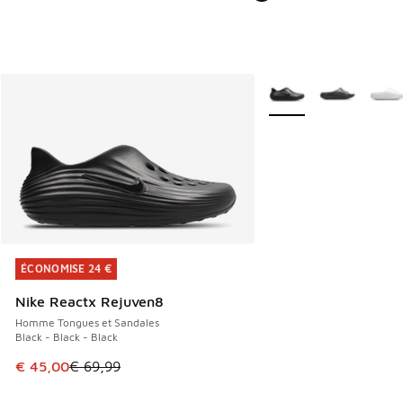
Plus de couleurs dispo
ÉCONOMISE 24 €
ÉCONOMISE 24 €
Nike Reactx Rejuven8
Homme Tongues et Sandales
Black - Black - Black
Cet article est en promotion. Prix en baisse de € 69,99 à 
€ 45,00
€ 69,99