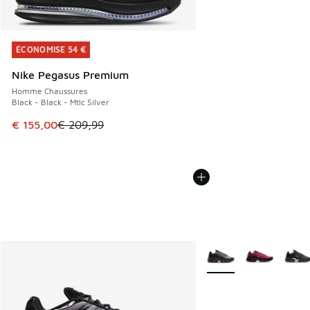
ÉCONOMISE 54 €
ÉCONOMISE 54 €
Nike Pegasus Premium
Homme Chaussures
Black - Black - Mtlc Silver
Cet article est en promotion. Prix en baisse de € 209,99 à
€ 155,00
€ 209,99
Plus de couleurs dispo