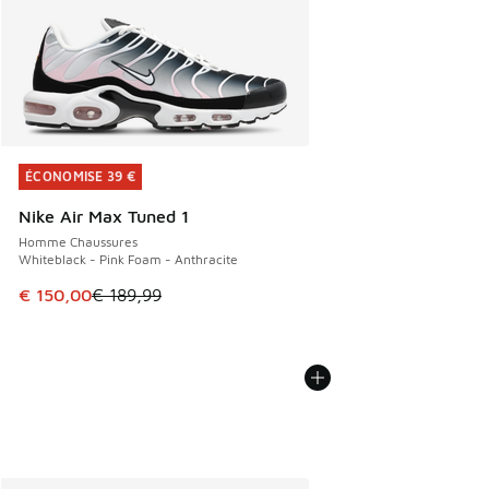
ÉCONOMISE 39 €
ÉCONOMISE 39 €
Nike Air Max Tuned 1
Homme Chaussures
Whiteblack - Pink Foam - Anthracite
Cet article est en promotion. Prix en baisse de € 189,99 à
€ 150,00
€ 189,99