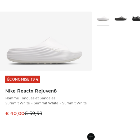
Plus de couleurs disp
ÉCONOMISE 19 €
ÉCONOMISE 19 €
Nike Reactx Rejuven8
Homme Tongues et Sandales
Summit White - Summit White - Summit White
Cet article est en promotion. Prix en baisse de € 59,99 à 
€ 40,00
€ 59,99