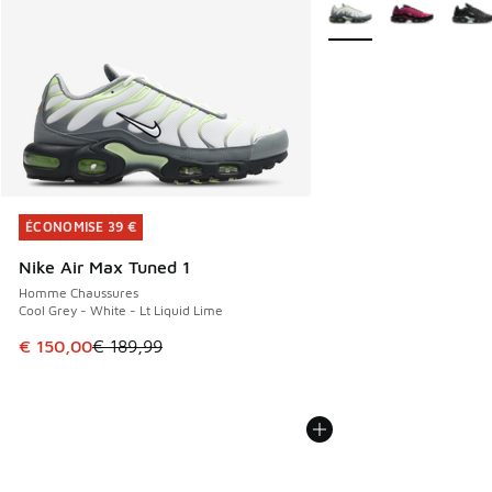
Plus de couleurs dispo
ÉCONOMISE 39 €
ÉCONOMISE 39 €
Nike Air Max Tuned 1
Homme Chaussures
Cool Grey - White - Lt Liquid Lime
Cet article est en promotion. Prix en baisse de € 189,99 à
€ 150,00
€ 189,99