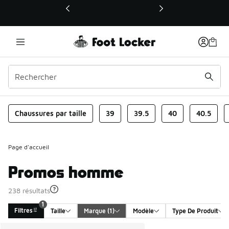
Ce lien ouvrira une nouvelle fenêtre
Chaussures par taille
39
39.5
40
40.5
Page d'accueil
Promos homme
238 résultats
1
Filtres
Taille
Marque
 (1)
Modèle
Type De Produit