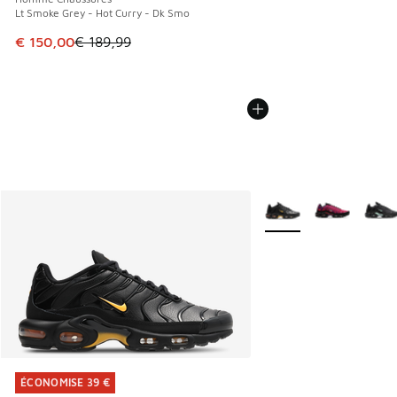
Lt Smoke Grey - Hot Curry - Dk Smo
Cet article est en promotion. Prix en baisse de € 189,99 à
€ 150,00
€ 189,99
Plus de couleurs dispo
ÉCONOMISE 39 €
ÉCONOMISE 39 €