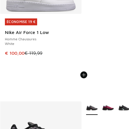
ÉCONOMISE 19 €
ÉCONOMISE 19 €
Nike Air Force 1 Low
Homme Chaussures
White
Cet article est en promotion. Prix en baisse de € 119,99 à
€ 100,00
€ 119,99
Plus de couleurs dispo