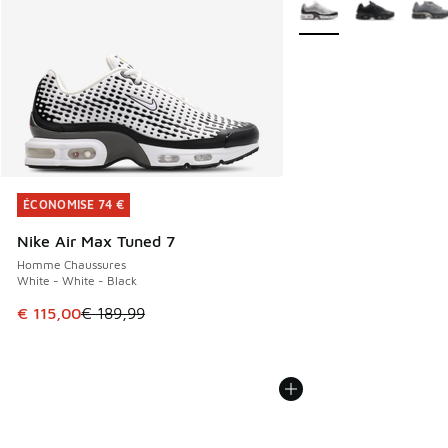
Search Results
Plus de couleurs dispo
ÉCONOMISE 74 €
ÉCONOMISE 74 €
Nike Air Max Tuned 7
Homme Chaussures
White - White - Black
Cet article est en promotion. Prix en baisse de € 189,99 à
€ 115,00
€ 189,99