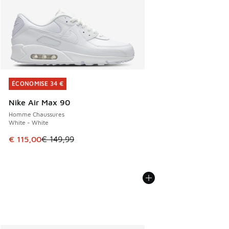
ÉCONOMISE 34 €
ÉCONOMISE 34 €
Nike Air Max 90
Homme Chaussures
White - White
Cet article est en promotion. Prix en baisse de € 149,99 à
€ 115,00
€ 149,99