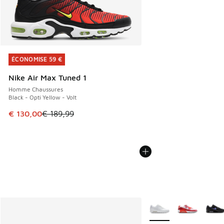
ÉCONOMISE 59 €
ÉCONOMISE 59 €
Nike Air Max Tuned 1
Homme Chaussures
Black - Opti Yellow - Volt
Cet article est en promotion. Prix en baisse de € 189,99 à
€ 130,00
€ 189,99
Plus de couleurs dispo