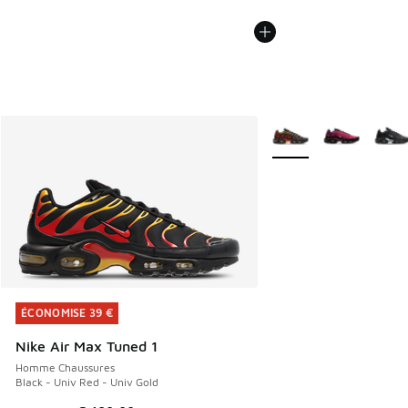
Plus de couleurs dispo
ÉCONOMISE 39 €
ÉCONOMISE 39 €
Nike Air Max Tuned 1
Homme Chaussures
Black - Univ Red - Univ Gold