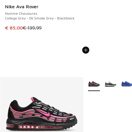
Nike Ava Rover
Homme Chaussures
College Grey - Dk Smoke Grey - Blackblack
Cet article est en promotion. Prix en baisse de € 139,99 à
€ 85,00
€ 139,99
Plus de couleurs dispo