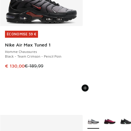
ÉCONOMISE 59 €
ÉCONOMISE 59 €
Nike Air Max Tuned 1
Homme Chaussures
Black - Team Crimson - Pencil Poin
Cet article est en promotion. Prix en baisse de € 189,99 à
€ 130,00
€ 189,99
Plus de couleurs dispo