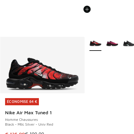
Plus de couleurs dispo
ÉCONOMISE 64 €
ÉCONOMISE 64 €
Nike Air Max Tuned 1
Homme Chaussures
Black - Mtlc Silver - Univ Red
Cet article est en promotion. Prix en baisse de € 199,99 à