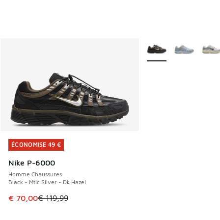
Plus de couleurs dispo
ÉCONOMISE 49 €
ÉCONOMISE 49 €
Nike P-6000
Homme Chaussures
Black - Mtlc Silver - Dk Hazel
Cet article est en promotion. Prix en baisse de € 119,99 à
€ 70,00
€ 119,99