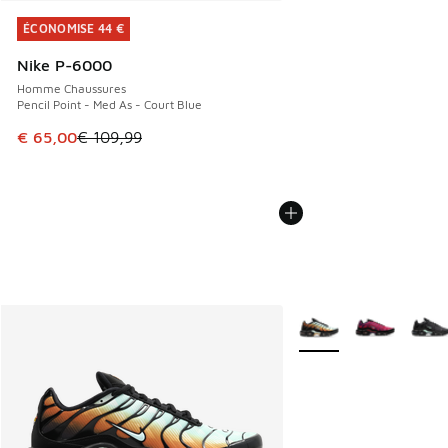
ÉCONOMISE 44 €
ÉCONOMISE 44 €
Nike P-6000
Homme Chaussures
Pencil Point - Med As - Court Blue
Cet article est en promotion. Prix en baisse de € 109,99 à
€ 65,00
€ 109,99
Plus de couleurs dispo