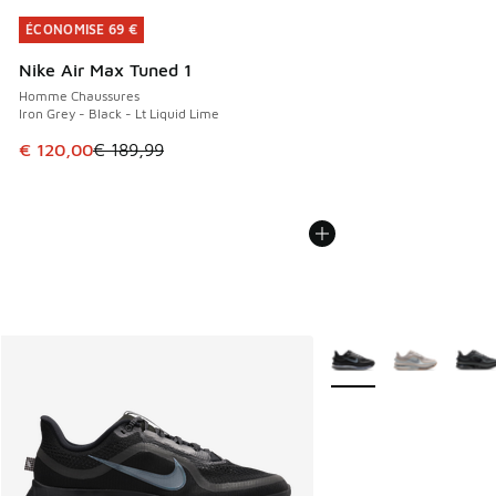
ÉCONOMISE 69 €
ÉCONOMISE 69 €
Nike Air Max Tuned 1
Homme Chaussures
Iron Grey - Black - Lt Liquid Lime
Cet article est en promotion. Prix en baisse de € 189,99 à
€ 120,00
€ 189,99
Plus de couleurs dispo