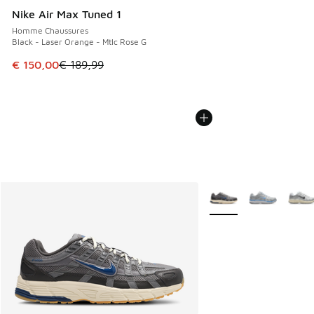
Nike Air Max Tuned 1
Homme Chaussures
Black - Laser Orange - Mtlc Rose G
Cet article est en promotion. Prix en baisse de € 189,99 à
€ 150,00
€ 189,99
Plus de couleurs dispo