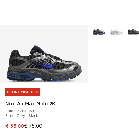
Plus de couleurs dispo
ÉCONOMISE 10 €
ÉCONOMISE 10 €
Nike Air Max Moto 2K
Homme Chaussures
Blue - Grey - Black
Cet article est en promotion. Prix en baisse de € 75,00 à 
€ 65,00
€ 75,00