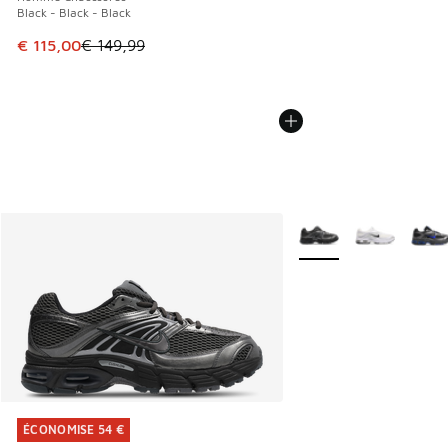
Black - Black - Black
Cet article est en promotion. Prix en baisse de € 149,99 à
€ 115,00
€ 149,99
Plus de couleurs dispo
ÉCONOMISE 54 €
ÉCONOMISE 54 €