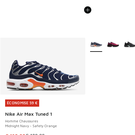
Plus de couleurs dispo
ÉCONOMISE 59 €
ÉCONOMISE 59 €
Nike Air Max Tuned 1
Homme Chaussures
Midnight Navy - Safety Orange