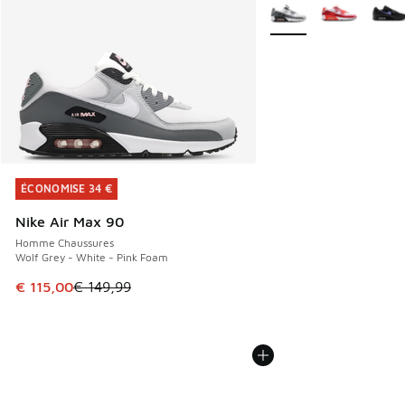
Plus de couleurs dispo
ÉCONOMISE 34 €
ÉCONOMISE 34 €
Nike Air Max 90
Homme Chaussures
Wolf Grey - White - Pink Foam
Cet article est en promotion. Prix en baisse de € 149,99 à
€ 115,00
€ 149,99