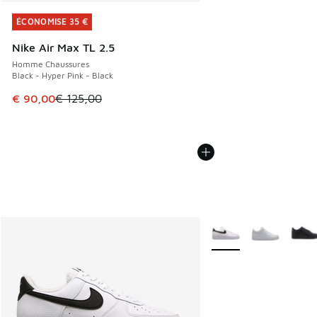
ÉCONOMISE 35 €
ÉCONOMISE 35 €
Nike Air Max TL 2.5
Homme Chaussures
Black - Hyper Pink - Black
Cet article est en promotion. Prix en baisse de € 125,00 à
€ 90,00
€ 125,00
Plus de couleurs dispo