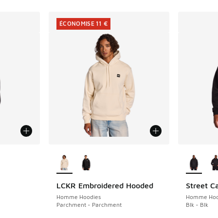
ÉCONOMISE 11 €
Plus de couleurs disponibles
Plus de 
LCKR Embroidered Hooded
Street C
ÉCONOMISE 11 €
romotion. Prix en baisse de € 34,99 à € 15,00
Homme Hoodies
Homme Hoo
Parchment - Parchment
Blk - Blk