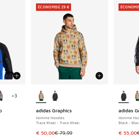
ÉCONOMISE 29 €
ÉCONOMIS
ponibles
Plus de couleurs disponibles
Plus de 
+
3
o
adidas Graphics
adidas G
ÉCONOMISE 29 €
ÉCONOMIS
Homme Hoodies
Homme Hoo
Trace Khaki - Trace Khaki
Black - Bla
Cet article est en promotion. Prix en baisse 
Cet artic
€ 50,00
€ 79,99
€ 55,00