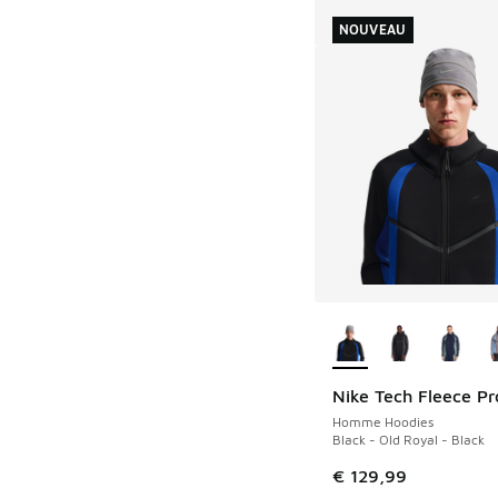
NOUVEAU
Plus de couleurs dis
Nike Tech Fleece Pr
NOUVEAU
Homme Hoodies
Black - Old Royal - Black
€ 129,99