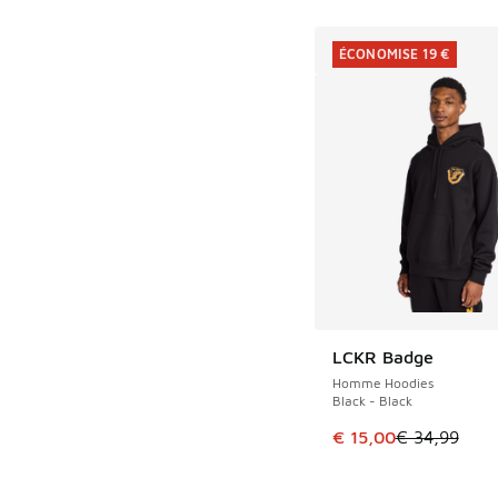
ÉCONOMISE 19 €
LCKR Badge
ÉCONOMISE 19 €
Homme Hoodies
Black - Black
Cet article est en p
€ 15,00
€ 34,99