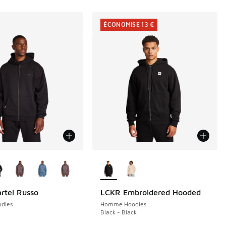
ÉCONOMISE 13 €
couleurs disponibles
Plus de couleurs disponibles
artel Russo
LCKR Embroidered Hooded
ÉCONOMISE 13 €
dies
Homme Hoodies
Black - Black