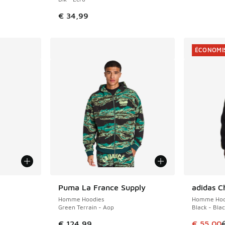
€ 34,99
ÉCONOMIS
Puma La France Supply
adidas C
ÉCONOMIS
Homme Hoodies
Homme Hoo
Green Terrain - Aop
Black - Bla
romotion. Prix en baisse de € 59,99 à € 36,00
Cet artic
€ 124,99
€ 55,00