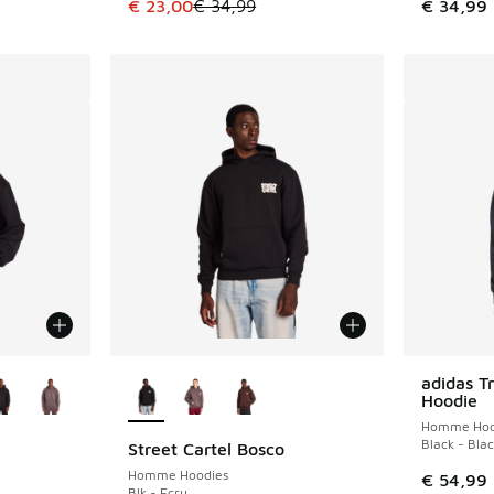
Cet article est en promotion. Prix en baisse 
€ 23,00
€ 34,99
€ 34,99
ponibles
Plus de couleurs disponibles
adidas Tr
Hoodie
Homme Hoo
Black - Bla
Street Cartel Bosco
Homme Hoodies
€ 54,99
Blk - Ecru