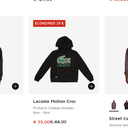
ÉCONOMISE 29 €
ponibles
Plus de 
Lacoste Motion Croc
ÉCONOMISE 29 €
Primaire-College Hoodies
Noir - Noir
Street C
Cet article est en promotion. Prix en baisse 
€ 55,00
€ 84,99
Homme Hoo