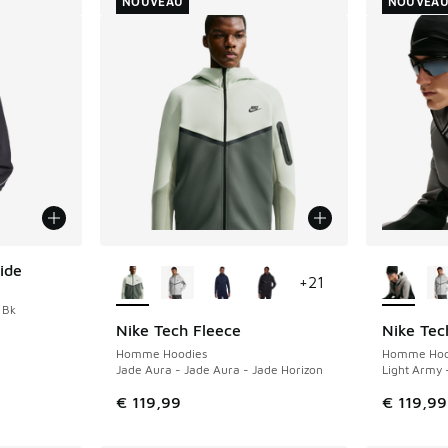
NOUVEAU
NOUVEA
Plus de couleurs disponibles
Plus de 
ide
+
21
 Bk
Nike Tech Fleece
Nike Tec
NOUVEAU
NOUVEAU
Homme Hoodies
Homme Hoo
Jade Aura - Jade Aura - Jade Horizon
Light Army 
€ 119,99
€ 119,99