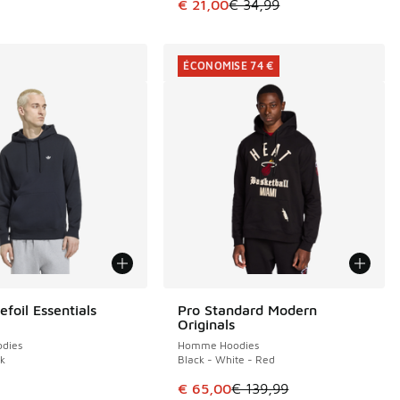
de € 34,99 à € 23,00
Cet article est en promotion. Prix
€ 21,00
€ 34,99
ÉCONOMISE 74 €
efoil Essentials
Pro Standard Modern
ÉCONOMISE 74 €
Originals
dies
Homme Hoodies
ck
Black - White - Red
Cet article est en promotion. Pri
€ 65,00
€ 139,99