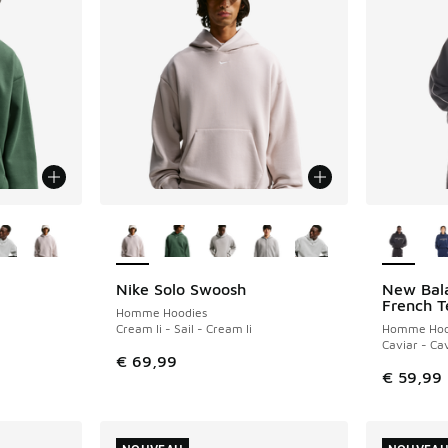
ponibles
Plus de couleurs disponibles
Plus de 
Nike Solo Swoosh
New Bala
NOUVEAU
NOUVEAU
French T
Homme Hoodies
Cream Ii - Sail - Cream Ii
Homme Hoo
Caviar - Ca
€ 69,99
€ 59,99