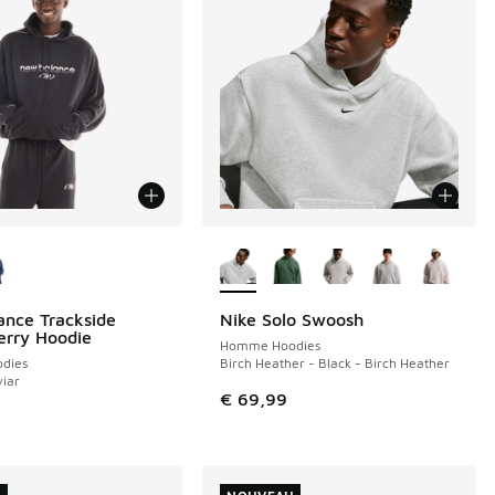
couleurs disponibles
Plus de couleurs disponibles
nce Trackside
Nike Solo Swoosh
NOUVEAU
erry Hoodie
Homme Hoodies
dies
Birch Heather - Black - Birch Heather
viar
€ 69,99