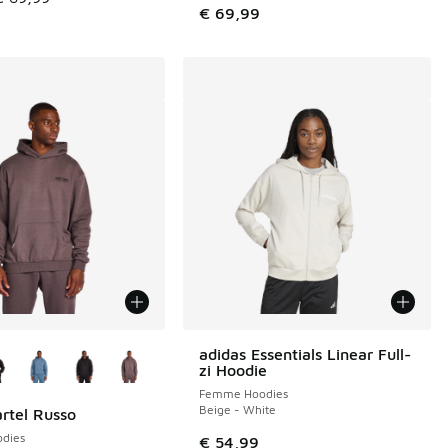
€ 69,99
couleurs disponibles
adidas Essentials Linear Full-
zi Hoodie
Femme Hoodies
Beige - White
artel Russo
de € 84,99 à € 55,00
dies
€ 54,99