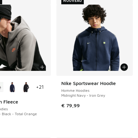
U
NOUVEAU
couleurs disponibles
Nike Sportswear Hoodie
NOUVEAU
+
21
Homme Hoodies
Midnight Navy - Iron Grey
h Fleece
€ 79,99
dies
- Black - Total Orange