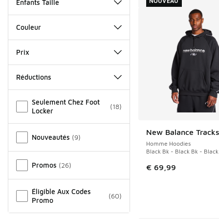
NOUVEAU
Enfants Taille
Couleur
Prix
Réductions
Autre
Seulement Chez Foot
(
18
)
Locker
New Balance Tracks
NOUVEAU
Nouveautés
(
9
)
Homme Hoodies
Black Bk - Black Bk - Black
Promos
(
26
)
€ 69,99
Éligible Aux Codes
(
60
)
Promo