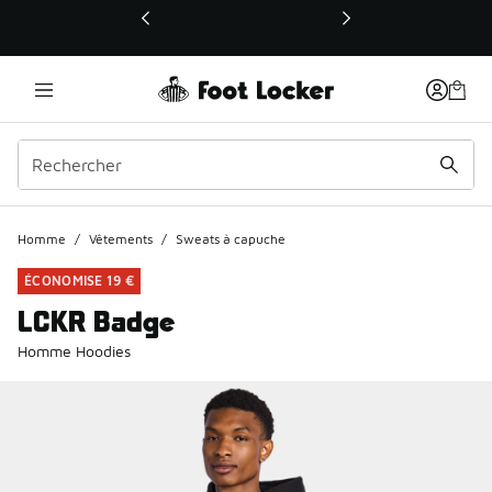
Ce lien ouvrira une nouvelle fenêtre
Homme
/
Vêtements
/
Sweats à capuche
ÉCONOMISE 19 €
LCKR Badge
Homme Hoodies