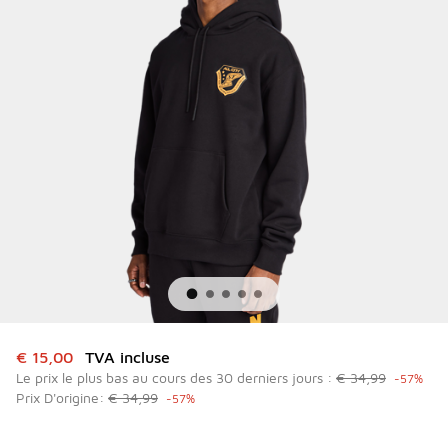
Cet article est en promotion. Prix en baisse de à € 15,00
€ 15,00
TVA incluse
Le prix le plus bas au cours des 30 derniers jours :
€ 34,99
-57%
Prix D'origine:
€ 34,99
-57%