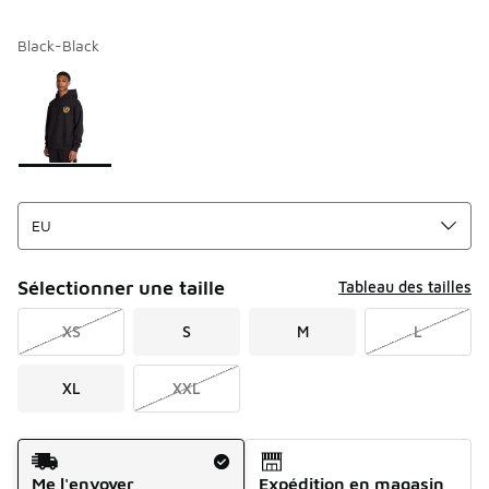
Black-Black
Merci de sélectionner un style
*
Page 1 sur 1 affichant 1 à 1 des 1 couleurs.
Sélectionner une taille
Tableau des tailles
XS
S
M
L
XL
XXL
Mode d'expédition
Me l'envoyer
Expédition en magasin