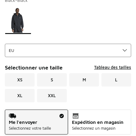
Black-Black
Merci de sélectionner un style
*
Page 1 sur 1 affichant 1 à 1 des 1 couleurs.
Sélectionner une taille
Tableau des tailles
XS
S
M
L
XL
XXL
Mode d'expédition
Me l'envoyer
Expédition en magasin
Sélectionnez votre taille
Sélectionnez un magasin