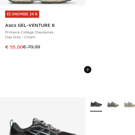
ÉCONOMISE 24 €
ÉCONOMISE 24 €
Asics GEL-VENTURE 6
Primaire-College Chaussures
Clay Grey - Cream
Cet article est en promotion. Prix en baisse de € 79,99 à 
€ 55,00
€ 79,99
Plus de couleurs dispo