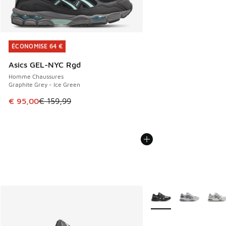
ÉCONOMISE 64 €
ÉCONOMISE 64 €
Asics GEL-NYC Rgd
Homme Chaussures
Graphite Grey - Ice Green
Cet article est en promotion. Prix en baisse de € 159,99 à
€ 95,00
€ 159,99
Plus de couleurs dispo