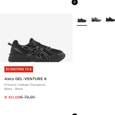
Plus de couleurs dispo
ÉCONOMISE 19 €
ÉCONOMISE 19 €
Asics GEL-VENTURE 6
Primaire-College Chaussures
Black - Black
Cet article est en promotion. Prix en baisse de € 79,99 à 
€ 60,00
€ 79,99