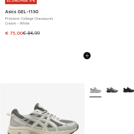
ÉCONOMISE 9 €
ÉCONOMISE 9 €
Asics GEL-1130
Primaire-College Chaussures
Cream - White
Cet article est en promotion. Prix en baisse de € 84,99 à 
€ 75,00
€ 84,99
Plus de couleurs dispo