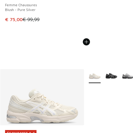
Femme Chaussures
Blush - Pure Silver
Cet article est en promotion. Prix en baisse de € 99,99 à 
€ 75,00
€ 99,99
Plus de couleurs dispo