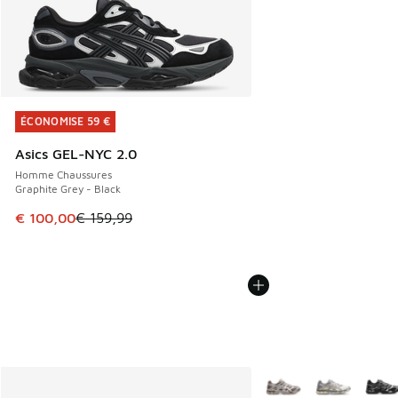
ÉCONOMISE 59 €
ÉCONOMISE 59 €
Asics GEL-NYC 2.0
Homme Chaussures
Graphite Grey - Black
Cet article est en promotion. Prix en baisse de € 159,99 à
€ 100,00
€ 159,99
Plus de couleurs dispo