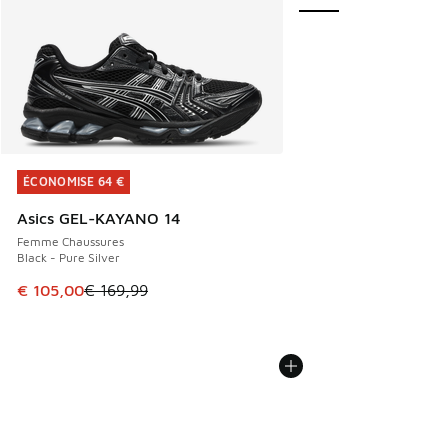
ÉCONOMISE 64 €
ÉCONOMISE 64 €
Asics GEL-KAYANO 14
Femme Chaussures
Black - Pure Silver
Cet article est en promotion. Prix en baisse de € 169,99 à
€ 105,00
€ 169,99