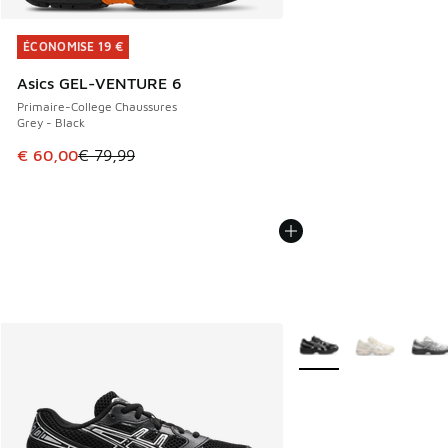
ÉCONOMISE 19 €
ÉCONOMISE 19 €
Asics GEL-VENTURE 6
Primaire-College Chaussures
Grey - Black
Cet article est en promotion. Prix en baisse de € 79,99 à 
€ 60,00
€ 79,99
Plus de couleurs dispo