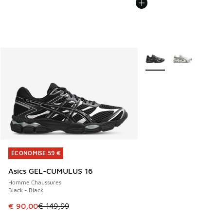
Plus de couleurs dispo
ÉCONOMISE 59 €
ÉCONOMISE 59 €
Asics GEL-CUMULUS 16
Homme Chaussures
Black - Black
Cet article est en promotion. Prix en baisse de € 149,99 à
€ 90,00
€ 149,99