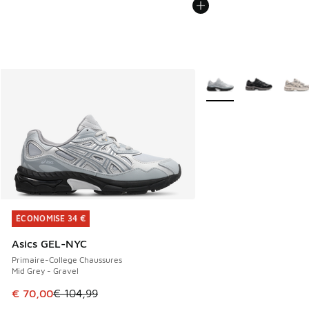
Plus de couleurs dispo
ÉCONOMISE 34 €
ÉCONOMISE 34 €
Asics GEL-NYC
Primaire-College Chaussures
Mid Grey - Gravel
Cet article est en promotion. Prix en baisse de € 104,99 à
€ 70,00
€ 104,99