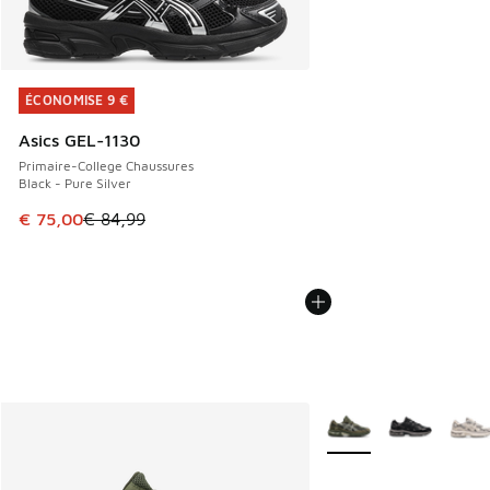
ÉCONOMISE 9 €
ÉCONOMISE 9 €
Asics GEL-1130
Primaire-College Chaussures
Black - Pure Silver
Cet article est en promotion. Prix en baisse de € 84,99 à 
€ 75,00
€ 84,99
Plus de couleurs dispo