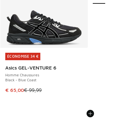
ÉCONOMISE 34 €
ÉCONOMISE 34 €
Asics GEL-VENTURE 6
Homme Chaussures
Black - Blue Coast
Cet article est en promotion. Prix en baisse de € 99,99 à 
€ 65,00
€ 99,99