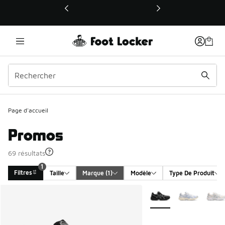
Ce lien ouvrira une nouvelle fenêtre
Page d'accueil
Promos
69 résultats
1
Filtres
Taille
Marque
 (1)
Modèle
Type De Produit
Search Results
Plus de couleurs dispo