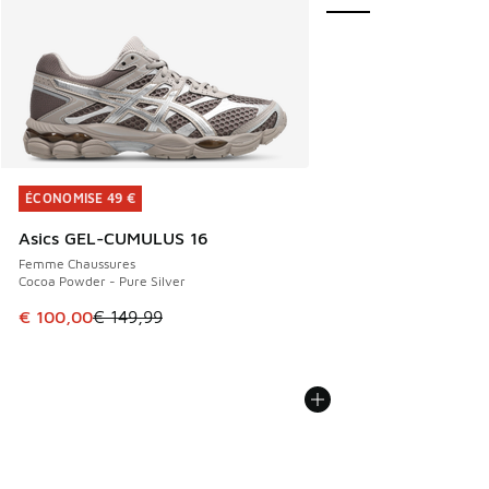
ÉCONOMISE 49 €
ÉCONOMISE 49 €
Asics GEL-CUMULUS 16
Femme Chaussures
Cocoa Powder - Pure Silver
Cet article est en promotion. Prix en baisse de € 149,99 à
€ 100,00
€ 149,99