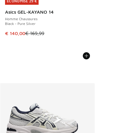
ÉCONOMISE 29 €
ÉCONOMISE 29 €
Asics GEL-KAYANO 14
Homme Chaussures
Black - Pure Silver
Cet article est en promotion. Prix en baisse de € 169,99 à
€ 140,00
€ 169,99