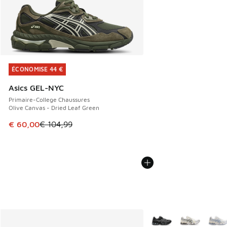
ÉCONOMISE 44 €
ÉCONOMISE 44 €
Asics GEL-NYC
Primaire-College Chaussures
Olive Canvas - Dried Leaf Green
Cet article est en promotion. Prix en baisse de € 104,99 à
€ 60,00
€ 104,99
Plus de couleurs dispo