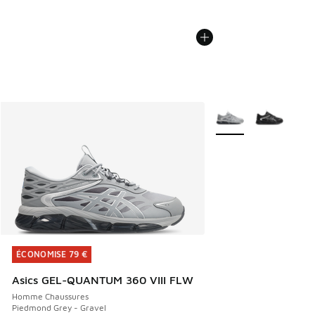
Plus de couleurs disp
ÉCONOMISE 79 €
ÉCONOMISE 79 €
Asics GEL-QUANTUM 360 VIII FLW
Homme Chaussures
Piedmond Grey - Gravel