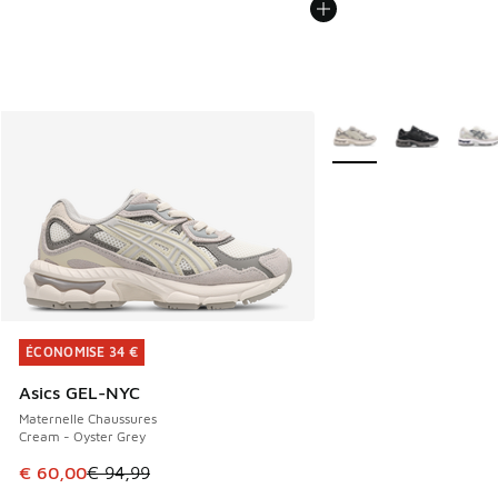
Plus de couleurs dispo
ÉCONOMISE 34 €
ÉCONOMISE 34 €
Asics GEL-NYC
Maternelle Chaussures
Cream - Oyster Grey
Cet article est en promotion. Prix en baisse de € 94,99 à 
€ 60,00
€ 94,99