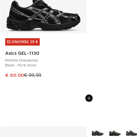
ÉCONOMISE 39 €
ÉCONOMISE 39 €
Asics GEL-1130
Femme Chaussures
Black - Pure Silver
Cet article est en promotion. Prix en baisse de € 99,99 à 
€ 60,00
€ 99,99
Plus de couleurs dispo