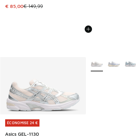
Cet article est en promotion. Prix en baisse de € 149,99 à
€ 85,00
€ 149,99
Plus de couleurs dispo
ÉCONOMISE 24 €
ÉCONOMISE 24 €
Asics GEL-1130