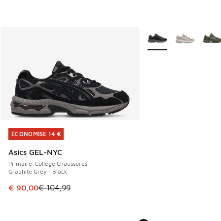
Plus de couleurs dispo
ÉCONOMISE 14 €
ÉCONOMISE 14 €
Asics GEL-NYC
Primaire-College Chaussures
Graphite Grey - Black
Cet article est en promotion. Prix en baisse de € 104,99 à
€ 90,00
€ 104,99