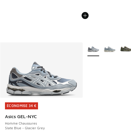
Plus de couleurs dispo
ÉCONOMISE 34 €
ÉCONOMISE 34 €
Asics GEL-NYC
Homme Chaussures
Slate Blue - Glacier Grey