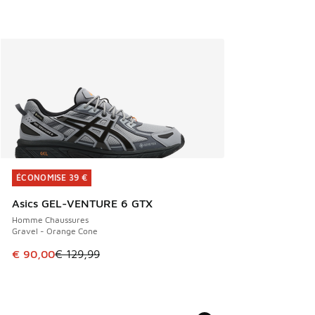
ÉCONOMISE 39 €
ÉCONOMISE 39 €
Asics GEL-VENTURE 6 GTX
Homme Chaussures
Gravel - Orange Cone
Cet article est en promotion. Prix en baisse de € 129,99 à
€ 90,00
€ 129,99