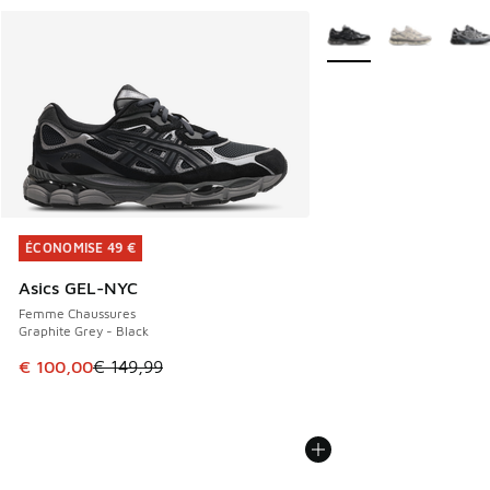
Plus de couleurs dispo
ÉCONOMISE 49 €
ÉCONOMISE 49 €
Asics GEL-NYC
Femme Chaussures
Graphite Grey - Black
Cet article est en promotion. Prix en baisse de € 149,99 à
€ 100,00
€ 149,99