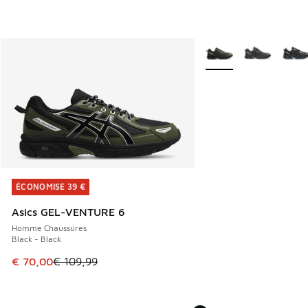
Plus de couleurs dispo
ÉCONOMISE 39 €
ÉCONOMISE 39 €
Asics GEL-VENTURE 6
Homme Chaussures
Black - Black
Cet article est en promotion. Prix en baisse de € 109,99 à
€ 70,00
€ 109,99