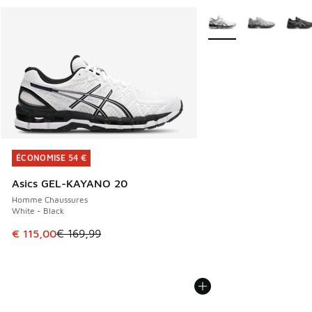
Plus de couleurs dispo
ÉCONOMISE 54 €
ÉCONOMISE 54 €
Asics GEL-KAYANO 20
Homme Chaussures
White - Black
Cet article est en promotion. Prix en baisse de € 169,99 à
€ 115,00
€ 169,99