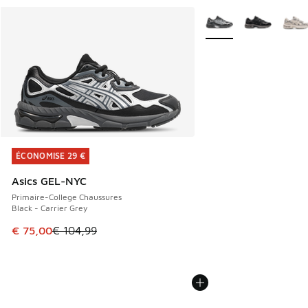
Plus de couleurs dispo
ÉCONOMISE 29 €
ÉCONOMISE 29 €
Asics GEL-NYC
Primaire-College Chaussures
Black - Carrier Grey
Cet article est en promotion. Prix en baisse de € 104,99 à
€ 75,00
€ 104,99