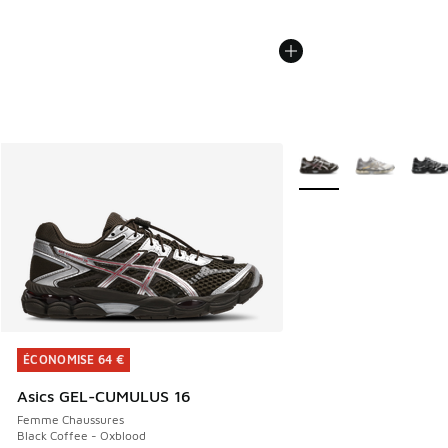
Plus de couleurs dispo
ÉCONOMISE 64 €
ÉCONOMISE 64 €
Asics GEL-CUMULUS 16
Femme Chaussures
Black Coffee - Oxblood