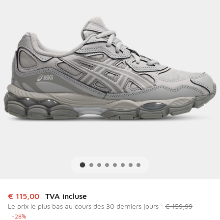
Cet article est en promotion. Prix en baisse de à € 115,00
€ 115,00
TVA incluse
Le prix le plus bas au cours des 30 derniers jours :
€ 159,99
-28%