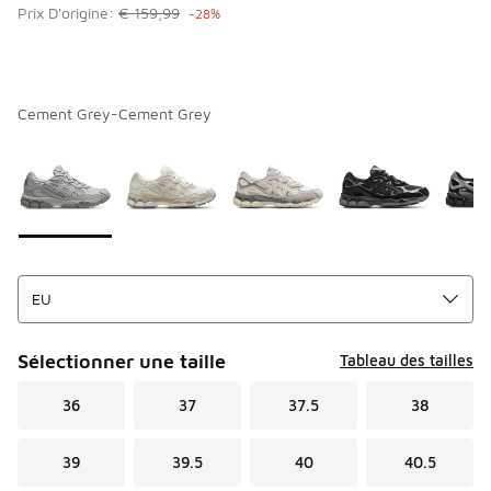
Prix D'origine:
€ 159,99
-28%
Cement Grey-Cement Grey
Page 1 sur 1 affichant 1 à 7 des 7 couleurs.
Merci de sélectionner un style
*
Sélectionner une taille
Tableau des tailles
36
37
37.5
38
39
39.5
40
40.5