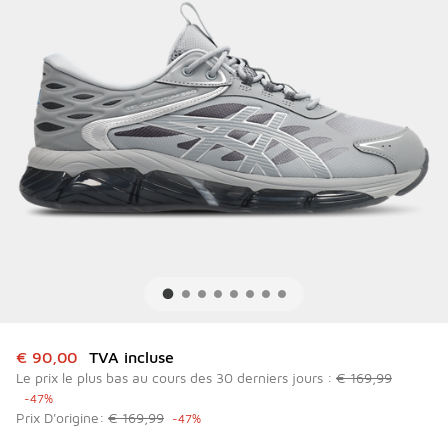
Cet article est en promotion. Prix en baisse de à € 90,00
€ 90,00
TVA incluse
Le prix le plus bas au cours des 30 derniers jours :
€ 169,99
-47%
Prix D'origine:
€ 169,99
-47%