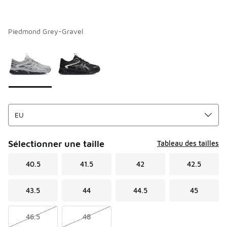
Piedmond Grey-Gravel
Merci de sélectionner un style
*
Page 1 sur 1 affichant 1 à 2 des 2 couleurs.
Sélectionner une taille
Tableau des tailles
40.5
41.5
42
42.5
43.5
44
44.5
45
46.5
48