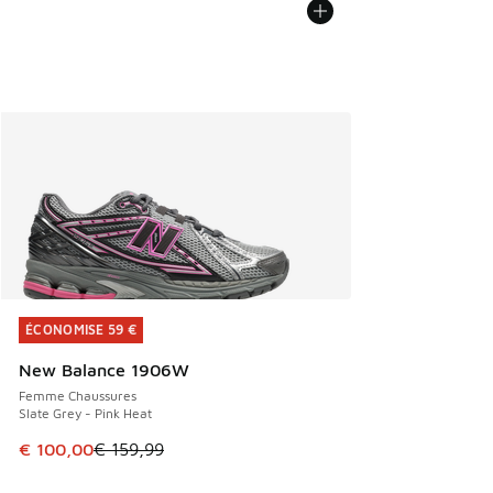
ÉCONOMISE 59 €
ÉCONOMISE 59 €
New Balance 1906W
Femme Chaussures
Slate Grey - Pink Heat
Cet article est en promotion. Prix en baisse de € 159,99 à
€ 100,00
€ 159,99