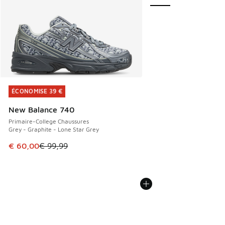
ÉCONOMISE 39 €
ÉCONOMISE 39 €
New Balance 740
Primaire-College Chaussures
Grey - Graphite - Lone Star Grey
Cet article est en promotion. Prix en baisse de € 99,99 à 
€ 60,00
€ 99,99