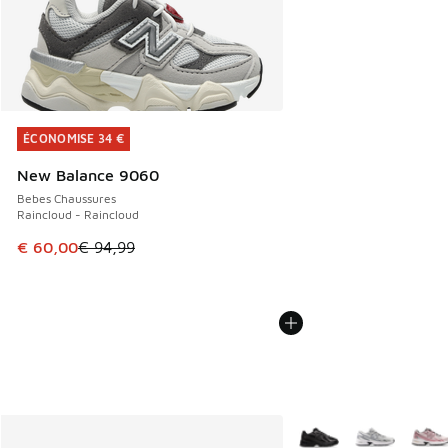
ÉCONOMISE 34 €
ÉCONOMISE 34 €
New Balance 9060
Bebes Chaussures
Raincloud - Raincloud
Cet article est en promotion. Prix en baisse de € 94,99 à 
€ 60,00
€ 94,99
Plus de couleurs dispo