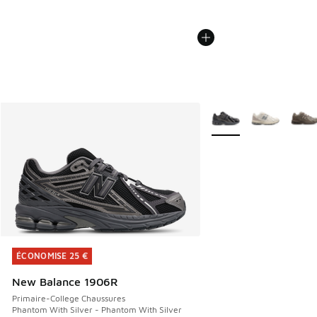
Plus de couleurs dispo
ÉCONOMISE 25 €
ÉCONOMISE 25 €
New Balance 1906R
Primaire-College Chaussures
Phantom With Silver - Phantom With Silver