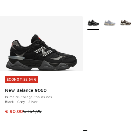
Plus de couleurs dispo
ÉCONOMISE 64 €
ÉCONOMISE 64 €
New Balance 9060
Primaire-College Chaussures
Black - Grey - Silver
Cet article est en promotion. Prix en baisse de € 154,99 à
€ 90,00
€ 154,99