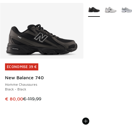
Plus de couleurs dispo
ÉCONOMISE 39 €
ÉCONOMISE 39 €
New Balance 740
Homme Chaussures
Black - Black
Cet article est en promotion. Prix en baisse de € 119,99 à
€ 80,00
€ 119,99