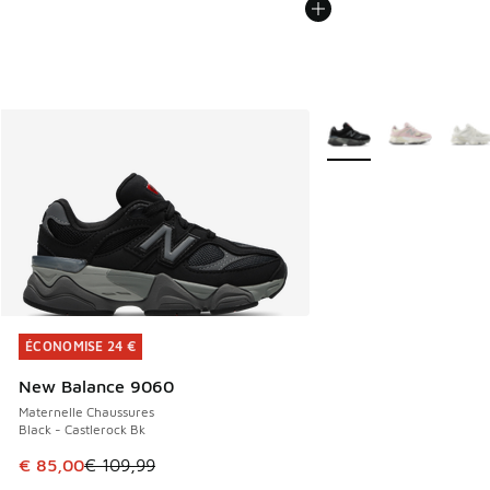
Plus de couleurs dispo
ÉCONOMISE 24 €
ÉCONOMISE 24 €
New Balance 9060
Maternelle Chaussures
Black - Castlerock Bk
Cet article est en promotion. Prix en baisse de € 109,99 à
€ 85,00
€ 109,99