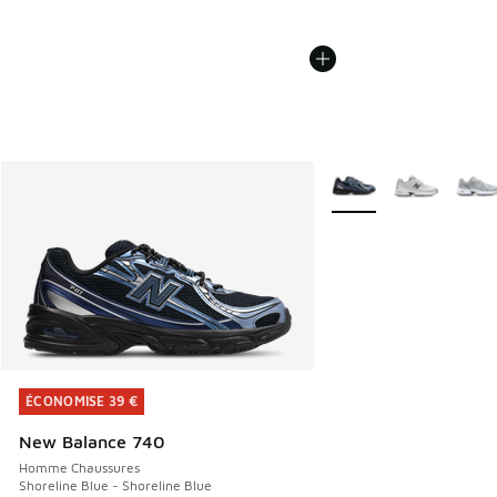
Plus de couleurs dispo
ÉCONOMISE 39 €
ÉCONOMISE 39 €
New Balance 740
Homme Chaussures
Shoreline Blue - Shoreline Blue