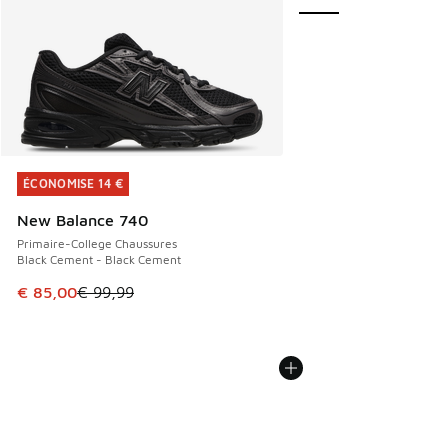
ÉCONOMISE 14 €
ÉCONOMISE 14 €
New Balance 740
Primaire-College Chaussures
Black Cement - Black Cement
Cet article est en promotion. Prix en baisse de € 99,99 à 
€ 85,00
€ 99,99