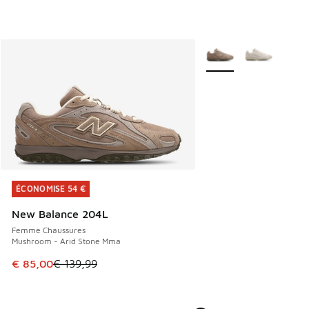
Plus de couleurs dispo
ÉCONOMISE 54 €
ÉCONOMISE 54 €
New Balance 204L
Femme Chaussures
Mushroom - Arid Stone Mma
Cet article est en promotion. Prix en baisse de € 139,99 à
€ 85,00
€ 139,99