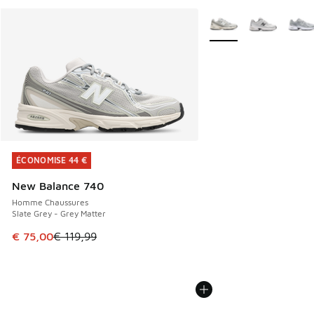
Plus de couleurs dispo
ÉCONOMISE 44 €
ÉCONOMISE 44 €
New Balance 740
Homme Chaussures
Slate Grey - Grey Matter
Cet article est en promotion. Prix en baisse de € 119,99 à
€ 75,00
€ 119,99