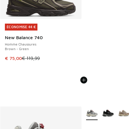
ÉCONOMISE 44 €
ÉCONOMISE 44 €
New Balance 740
Homme Chaussures
Brown - Green
Cet article est en promotion. Prix en baisse de € 119,99 à
€ 75,00
€ 119,99
Plus de couleurs dispo