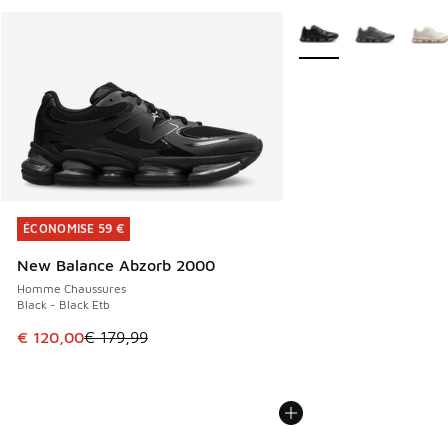
Plus de couleurs dispo
ÉCONOMISE 59 €
ÉCONOMISE 59 €
New Balance Abzorb 2000
Homme Chaussures
Black - Black Etb
Cet article est en promotion. Prix en baisse de € 179,99 à
€ 120,00
€ 179,99