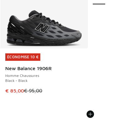
ÉCONOMISE 10 €
ÉCONOMISE 10 €
New Balance 1906R
Homme Chaussures
Black - Black
Cet article est en promotion. Prix en baisse de € 95,00 à 
€ 85,00
€ 95,00