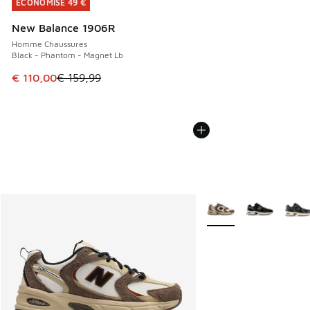
ÉCONOMISE 49 €
ÉCONOMISE 49 €
New Balance 1906R
Homme Chaussures
Black - Phantom - Magnet Lb
Cet article est en promotion. Prix en baisse de € 159,99 à
€ 110,00
€ 159,99
Plus de couleurs dispo