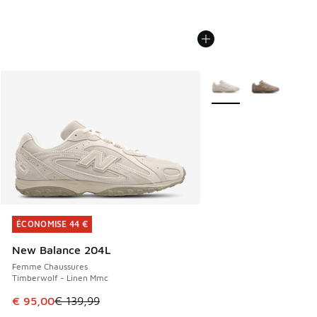
Plus de couleurs dispo
ÉCONOMISE 44 €
ÉCONOMISE 44 €
New Balance 204L
Femme Chaussures
Timberwolf - Linen Mmc
Cet article est en promotion. Prix en baisse de € 139,99 à
€ 95,00
€ 139,99