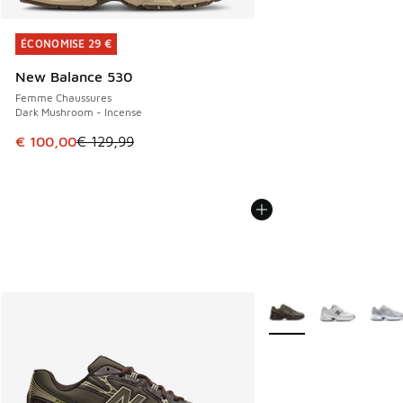
ÉCONOMISE 29 €
ÉCONOMISE 29 €
New Balance 530
Femme Chaussures
Dark Mushroom - Incense
Cet article est en promotion. Prix en baisse de € 129,99 à
€ 100,00
€ 129,99
Plus de couleurs dispo