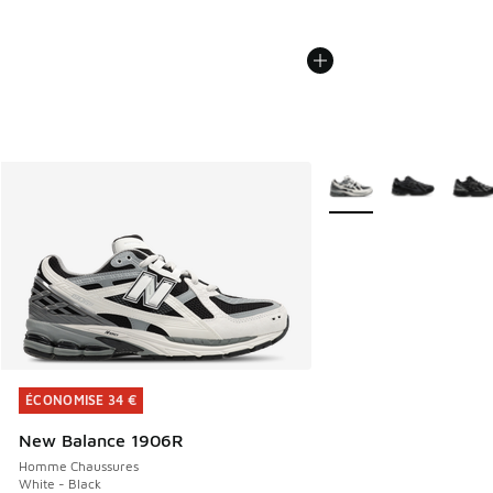
Plus de couleurs dispo
ÉCONOMISE 34 €
ÉCONOMISE 34 €
New Balance 1906R
Homme Chaussures
White - Black