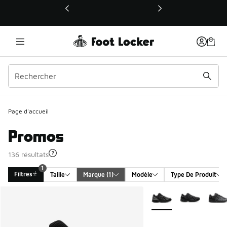
Ce lien ouvrira une nouvelle fenêtre
Page d'accueil
Promos
136 résultats
1
Filtres
Taille
Marque
 (1)
Modèle
Type De Produit
Search Results
Plus de couleurs dispo