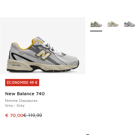
Plus de couleurs dispo
ÉCONOMISE 49 €
ÉCONOMISE 49 €
New Balance 740
Femme Chaussures
Grey - Grey
Cet article est en promotion. Prix en baisse de € 119,99 à
€ 70,00
€ 119,99