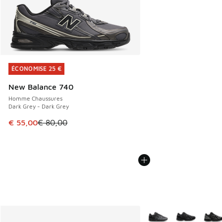
ÉCONOMISE 25 €
ÉCONOMISE 25 €
New Balance 740
Homme Chaussures
Dark Grey - Dark Grey
Cet article est en promotion. Prix en baisse de € 80,00 à 
€ 55,00
€ 80,00
Plus de couleurs dispo