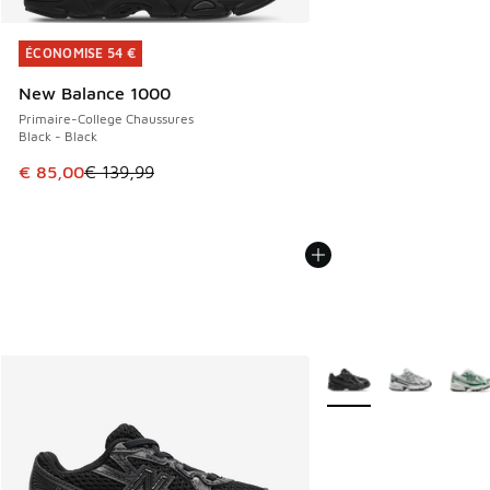
ÉCONOMISE 54 €
ÉCONOMISE 54 €
New Balance 1000
Primaire-College Chaussures
Black - Black
Cet article est en promotion. Prix en baisse de € 139,99 à
€ 85,00
€ 139,99
Plus de couleurs dispo