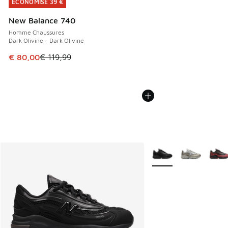
ÉCONOMISE 39 €
ÉCONOMISE 39 €
New Balance 740
Homme Chaussures
Dark Olivine - Dark Olivine
Cet article est en promotion. Prix en baisse de € 119,99 à
€ 80,00
€ 119,99
Plus de couleurs dispo