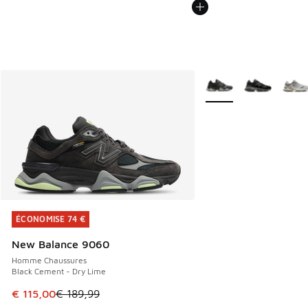
Plus de couleurs dispo
ÉCONOMISE 74 €
ÉCONOMISE 74 €
New Balance 9060
Homme Chaussures
Black Cement - Dry Lime
Cet article est en promotion. Prix en baisse de € 189,99 à
€ 115,00
€ 189,99