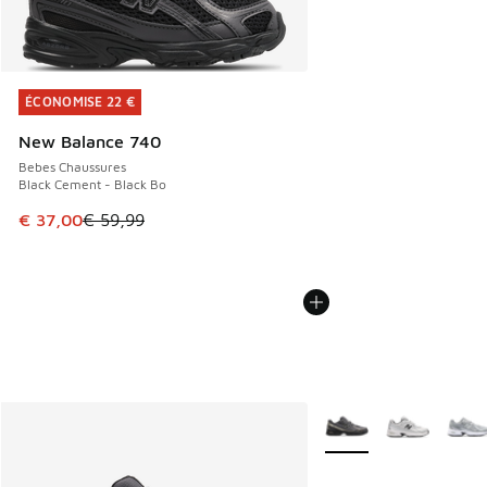
ÉCONOMISE 22 €
ÉCONOMISE 22 €
New Balance 740
Bebes Chaussures
Black Cement - Black Bo
Cet article est en promotion. Prix en baisse de € 59,99 à 
€ 37,00
€ 59,99
Plus de couleurs dispo