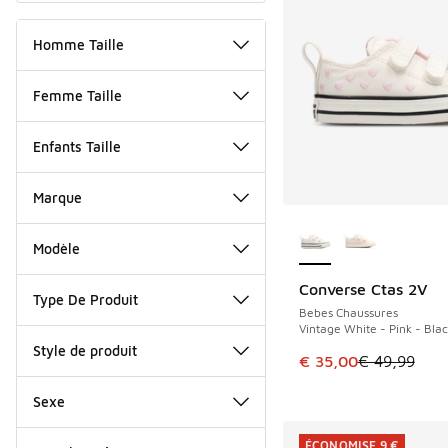
Homme Taille
Femme Taille
Enfants Taille
Marque
Plus de couleurs dis
Modèle
Converse Ctas 2V
ÉCONOMISE 14 €
Type De Produit
Bebes Chaussures
Vintage White - Pink - Bla
Style de produit
Cet article est en p
€ 35,00
€ 49,99
Sexe
ÉCONOMISE 9 €