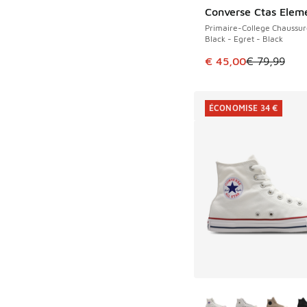
Converse Ctas Elem
ÉCONOMISE 34 €
Primaire-College Chaussur
Black - Egret - Black
Cet article est en p
€ 45,00
€ 79,99
ÉCONOMISE 34 €
Plus de couleurs dis