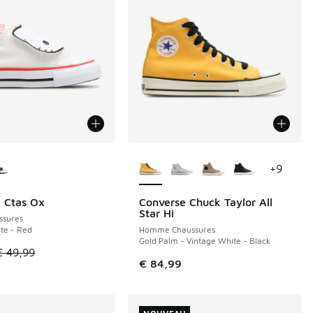
couleurs disponibles
Plus de couleurs disponibles
+
9
 Ctas Ox
Converse Chuck Taylor All
E 16 €
Star Hi
ssures
te - Red
Homme Chaussures
Gold Palm - Vintage White - Black
de € 49,99 à € 35,00
le est en promotion. Prix en baisse de € 49,99 à € 33,00
€ 49,99
€ 84,99