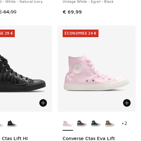
d - White - Natural Ivory
Vintage White - Egret - Black
le est en promotion. Prix en baisse de € 64,99 à € 40,00
€ 64,99
€ 69,99
E 29 €
ÉCONOMISE 24 €
couleurs disponibles
Plus de couleurs disponibles
+
2
Ctas Lift Hi
Converse Ctas Eva Lift
E 29 €
ÉCONOMISE 24 €