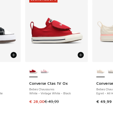
ponibles
Plus de couleurs disponibles
Plus de 
Converse Ctas 1V Ox
Converse
ÉCONOMISE 21 €
Bebes Chaussures
Bebes Chau
te
White - Vintage White - Black
Egret - All 
romotion. Prix en baisse de € 29,99 à € 20,00
Cet article est en promotion. Prix en baisse 
€ 28,00
€ 49,99
€ 49,99