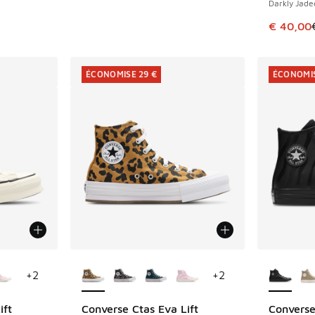
Darkly Jade
Cet artic
€ 40,00
ÉCONOMISE 29 €
ÉCONOMIS
ponibles
Plus de couleurs disponibles
Plus de 
+
2
+
2
ift
Converse Ctas Eva Lift
Converse 
ÉCONOMISE 29 €
ÉCONOMIS