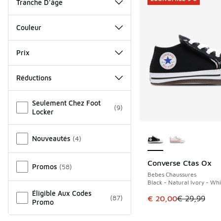
Tranche D'âge
Couleur
Prix
Réductions
Autre
Seulement Chez Foot
(
9
)
Locker
Plus de couleurs dis
Nouveautés
(
4
)
Converse Ctas Ox
ÉCONOMISE 9 €
Promos
(
58
)
Bebes Chaussures
Black - Natural Ivory - Whi
Éligible Aux Codes
(
87
)
Cet article est en p
€ 20,00
€ 29,99
Promo