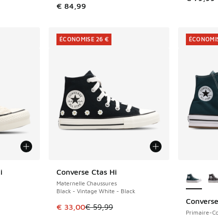
€ 84,99
ÉCONOMISE 26 €
ÉCONOMIS
Plus de 
i
Converse Ctas Hi
ÉCONOMISE 26 €
Maternelle Chaussures
Black - Vintage White - Black
Converse
ÉCONOMIS
Cet article est en promotion. Prix en baisse 
€ 33,00
€ 59,99
Primaire-Co