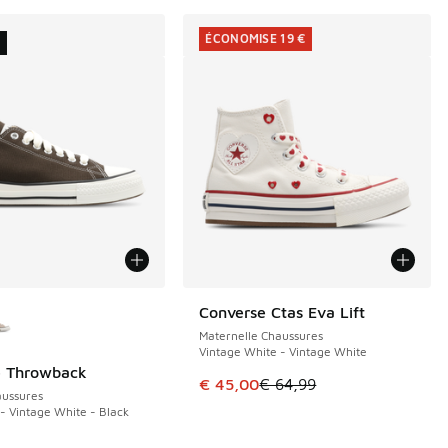
ÉCONOMISE 19 €
U
couleurs disponibles
Converse Ctas Eva Lift
ÉCONOMISE 19 €
Maternelle Chaussures
Vintage White - Vintage White
e Throwback
Cet article est en promotion. Pri
€ 45,00
€ 64,99
ussures
- Vintage White - Black