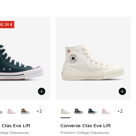
E 24 €
couleurs disponibles
Plus de couleurs disponibles
+
2
+
2
 Ctas Eva Lift
Converse Ctas Eva Lift
E 24 €
de € 59,99 à € 33,00
llege Chaussures
Primaire-College Chaussures