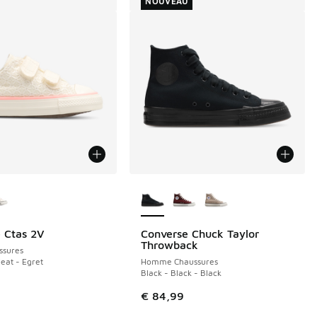
NOUVEAU
couleurs disponibles
Plus de couleurs disponibles
 Ctas 2V
Converse Chuck Taylor
NOUVEAU
Throwback
ssures
Heat - Egret
Homme Chaussures
Black - Black - Black
de € 49,99 à € 28,00
€ 84,99