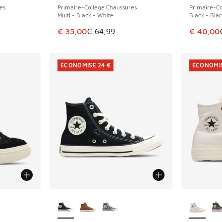
es
Primaire-College Chaussures
Primaire-Co
Multi - Black - White
Black - Blac
Cet article est en promotion. Prix en baisse 
Cet artic
€ 35,00
€ 64,99
€ 40,00
ÉCONOMISE 24 €
ÉCONOMIS
ponibles
Plus de couleurs disponibles
Plus de 