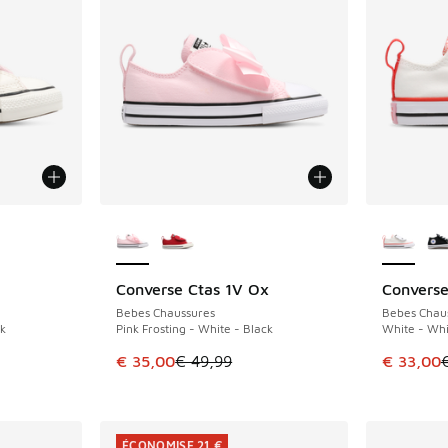
ponibles
Plus de couleurs disponibles
Plus de 
Converse Ctas 1V Ox
Converse
ÉCONOMISE 14 €
ÉCONOMIS
Bebes Chaussures
Bebes Chau
ck
Pink Frosting - White - Black
White - Whi
romotion. Prix en baisse de € 49,99 à € 35,00
Cet article est en promotion. Prix en baisse 
Cet artic
€ 35,00
€ 49,99
€ 33,00
ÉCONOMISE 21 €