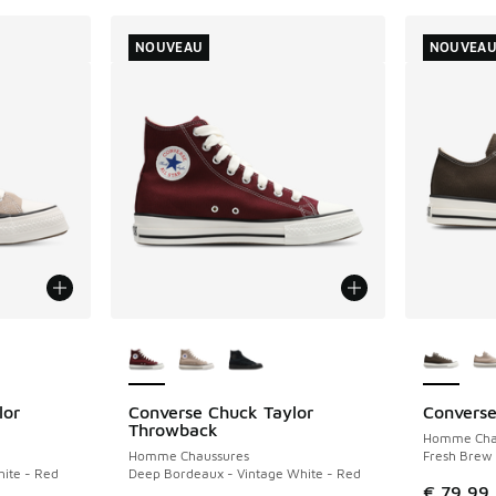
NOUVEAU
NOUVEA
ponibles
Plus de couleurs disponibles
Plus de 
lor
Converse Chuck Taylor
Convers
NOUVEAU
NOUVEAU
Throwback
Homme Cha
Homme Chaussures
Fresh Brew 
hite - Red
Deep Bordeaux - Vintage White - Red
€ 79,99