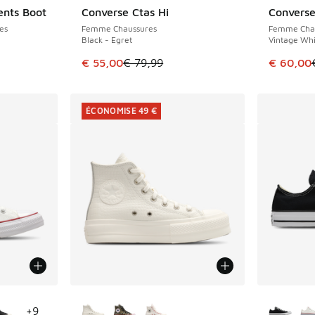
ents Boot
Converse Ctas Hi
Converse 
ÉCONOMISE 24 €
ÉCONOMIS
es
Femme Chaussures
Femme Cha
Black - Egret
Vintage Whi
romotion. Prix en baisse de € 79,99 à € 45,00
Cet article est en promotion. Prix en baisse 
Cet artic
€ 55,00
€ 79,99
€ 60,00
ÉCONOMISE 49 €
ponibles
Plus de couleurs disponibles
Plus de 
+
9