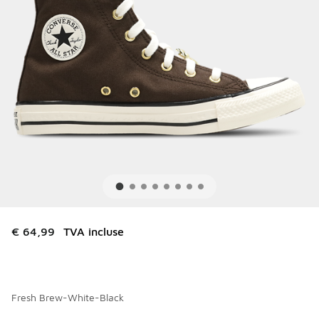
€ 64,99
TVA incluse
Fresh Brew-White-Black
Merci de sélectionner un style
*
Page 1 sur 1 affichant 1 à 2 des 2 couleurs.