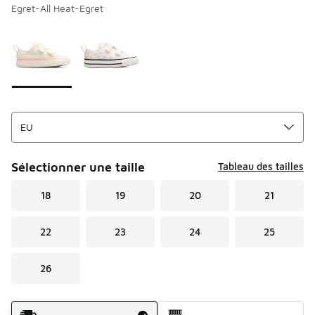
Egret-All Heat-Egret
Page 1 sur 1 affichant 1 à 2 des 2 couleurs.
Merci de sélectionner un style
*
Sélectionner une taille
Tableau des tailles
18
19
20
21
22
23
24
25
26
Mode d'expédition