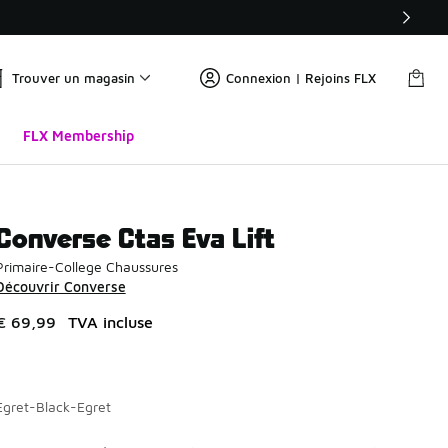
Trouver un magasin
Connexion | Rejoins FLX
FLX Membership
Converse Ctas Eva Lift
Primaire-College Chaussures
Découvrir Converse
€ 69,99
TVA incluse
Egret-Black-Egret
Page 1 sur 1 affichant 1 à 6 des 6 couleurs.
Merci de sélectionner un style
*