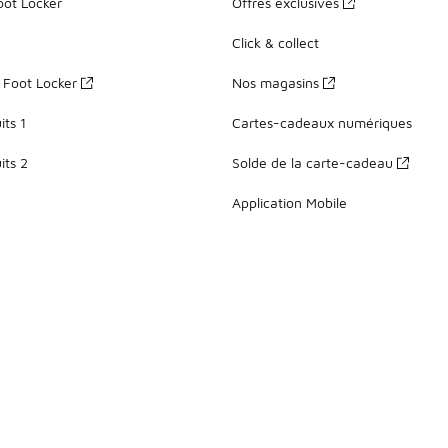
oot Locker
Offres exclusives
Click & collect
z Foot Locker
Nos magasins
ts 1
Cartes-cadeaux numériques
its 2
Solde de la carte-cadeau
Application Mobile