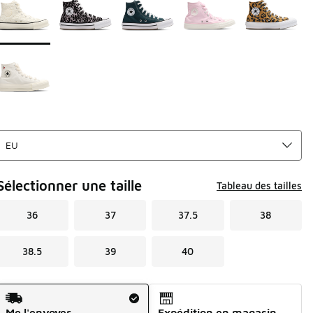
Sélectionner une taille
Tableau des tailles
36
37
37.5
38
38.5
39
40
Mode d'expédition
Me l'envoyer
Expédition en magasin