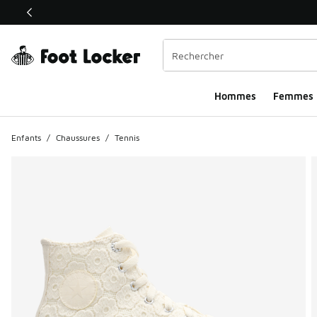
Ce lien ouvrira une nouvelle fenêtre
Hommes​
Femmes
Enfants
/
Chaussures
/
Tennis