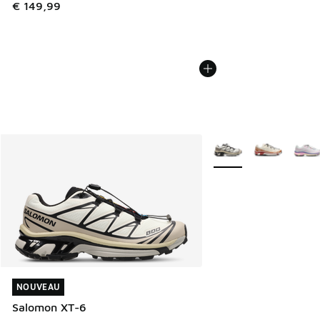
€ 149,99
Plus de couleurs dispo
NOUVEAU
NOUVEAU
Salomon XT-6