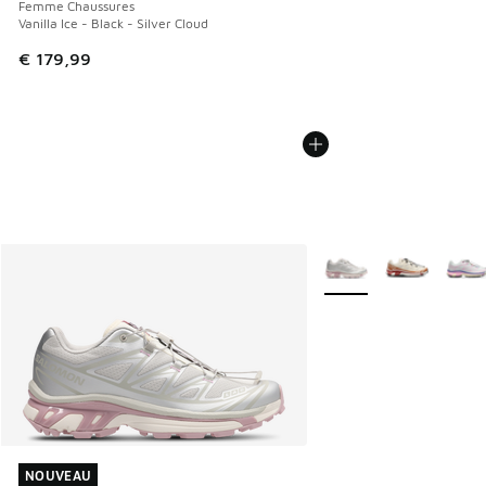
Femme Chaussures
Vanilla Ice - Black - Silver Cloud
€ 179,99
Plus de couleurs dispo
NOUVEAU
NOUVEAU