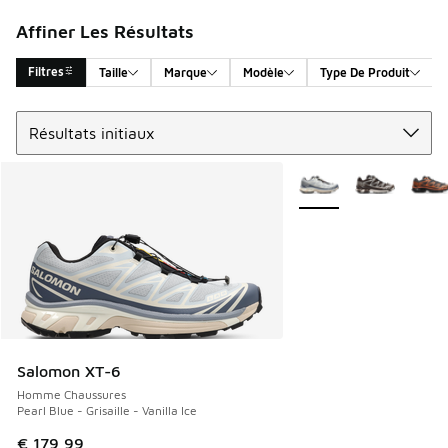
Affiner Les Résultats
Filtres
Taille
Marque
Modèle
Type De Produit
Trier
Search Results
Plus de couleurs dispo
Salomon XT-6
Homme Chaussures
Pearl Blue - Grisaille - Vanilla Ice
€ 179,99