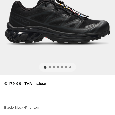
€ 179,99
TVA incluse
Black-Black-Phantom
Merci de sélectionner un style
*
Page 0 sur 1 affichant -9 à des 8 couleurs.