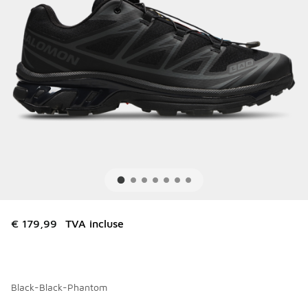
€ 179,99
TVA incluse
Black-Black-Phantom
Merci de sélectionner un style
*
Page 1 sur 1 affichant 1 à 10 des 10 couleurs.