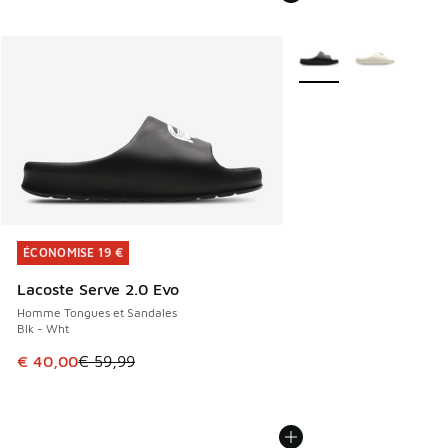
Plus de couleurs dispo
ÉCONOMISE 19 €
ÉCONOMISE 19 €
Lacoste Serve 2.0 Evo
Homme Tongues et Sandales
Blk - Wht
Cet article est en promotion. Prix en baisse de € 59,99 à 
€ 40,00
€ 59,99