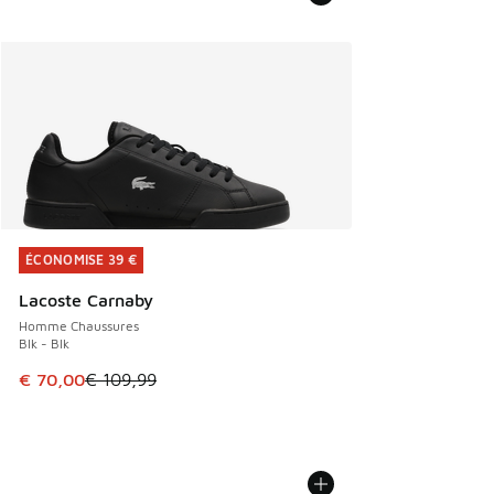
ÉCONOMISE 39 €
ÉCONOMISE 39 €
Lacoste Carnaby
Homme Chaussures
Blk - Blk
Cet article est en promotion. Prix en baisse de € 109,99 à
€ 70,00
€ 109,99