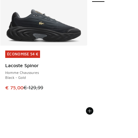
ÉCONOMISE 54 €
ÉCONOMISE 54 €
Lacoste Spinor
Homme Chaussures
Black - Gold
Cet article est en promotion. Prix en baisse de € 129,99 à
€ 75,00
€ 129,99