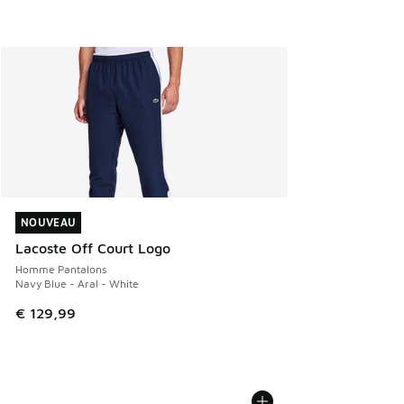
NOUVEAU
NOUVEAU
Lacoste Off Court Logo
Homme Pantalons
Navy Blue - Aral - White
€ 129,99