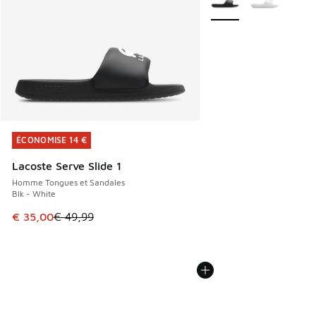
ÉCONOMISE 14 €
ÉCONOMISE 14 €
Lacoste Serve Slide 1
Homme Tongues et Sandales
Blk - White
Cet article est en promotion. Prix en baisse de € 49,99 à 
€ 35,00
€ 49,99