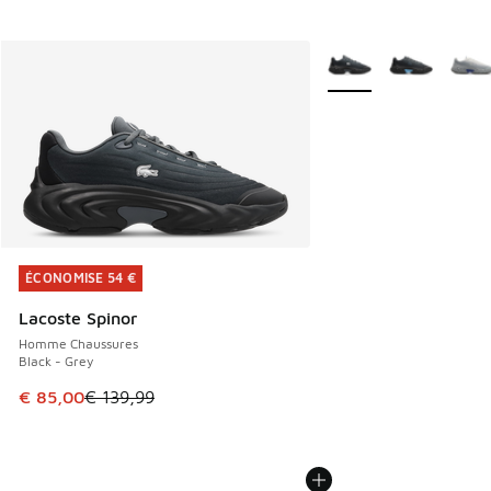
Plus de couleurs dispo
ÉCONOMISE 54 €
ÉCONOMISE 54 €
Lacoste Spinor
Homme Chaussures
Black - Grey
Cet article est en promotion. Prix en baisse de € 139,99 à
€ 85,00
€ 139,99