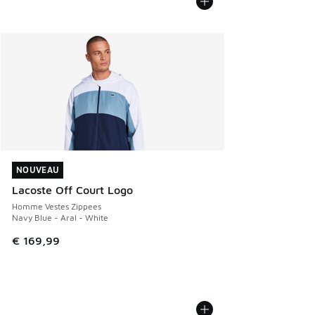
NOUVEAU
NOUVEAU
Lacoste Off Court Logo
Homme Vestes Zippees
Navy Blue - Aral - White
€ 169,99