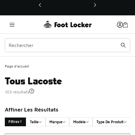
Ce lien ouvrira une nouvelle fenêtre
Page d'accueil
Tous Lacoste
103 résultats
Affiner Les Résultats
Filtres
Taille
Marque
Modèle
Type De Produit
Trier
Search Results