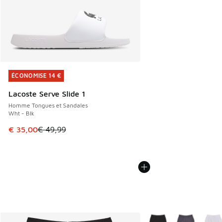
ÉCONOMISE 14 €
ÉCONOMISE 14 €
Lacoste Serve Slide 1
Homme Tongues et Sandales
Wht - Blk
Cet article est en promotion. Prix en baisse de € 49,99 à 
€ 35,00
€ 49,99
Plus de couleurs dispo