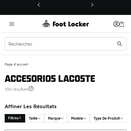
Ce lien ouvrira une nouvelle fenêtre
Page d'accueil
ACCESORIOS LACOSTE
100 résultats
Affiner Les Résultats
Filtres
Taille
Marque
Modèle
Type De Produit
Trier
Search Results