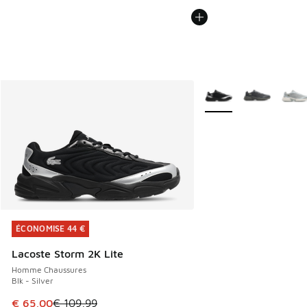
Plus de couleurs dispo
ÉCONOMISE 44 €
ÉCONOMISE 44 €
Lacoste Storm 2K Lite
Homme Chaussures
Blk - Silver
Cet article est en promotion. Prix en baisse de € 109,99 à
€ 65,00
€ 109,99