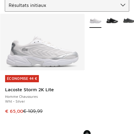
Plus de couleurs dispo
ÉCONOMISE 44 €
ÉCONOMISE 44 €
Lacoste Storm 2K Lite
Homme Chaussures
Wht - Silver
Cet article est en promotion. Prix en baisse de € 109,99 à
€ 65,00
€ 109,99