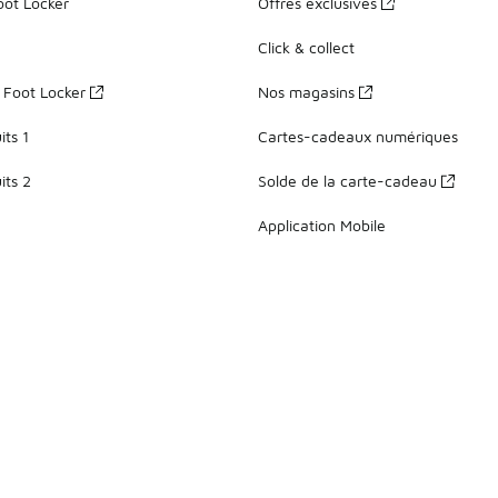
oot Locker
Offres exclusives
Click & collect
z Foot Locker
Nos magasins
ts 1
Cartes-cadeaux numériques
its 2
Solde de la carte-cadeau
Application Mobile