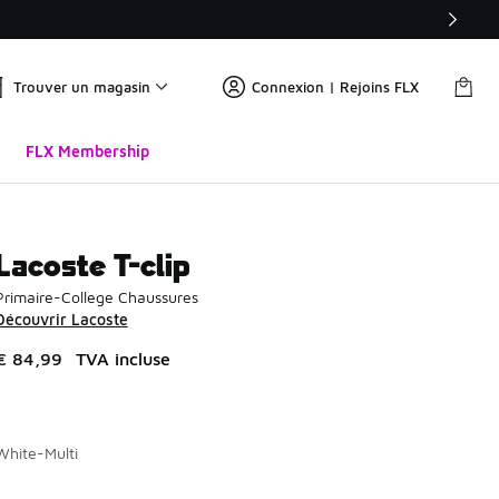
Trouver un magasin
Connexion | Rejoins FLX
FLX Membership
Lacoste T-clip
Primaire-College Chaussures
Découvrir Lacoste
€ 84,99
TVA incluse
White-Multi
Page 1 sur 1 affichant 1 à 1 des 1 couleurs.
Merci de sélectionner un style
*