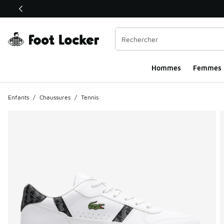
Ce lien ouvrira une nouvelle fenêtre
Hommes​
Femmes
Enfants
/
Chaussures
/
Tennis