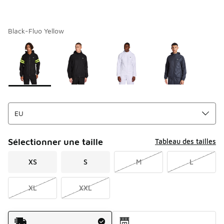
Black-Fluo Yellow
Merci de sélectionner un style
*
Page 1 sur 1 affichant 1 à 4 des 4 couleurs.
Sélectionner une taille
Tableau des tailles
XS
S
M
L
XL
XXL
Mode d'expédition