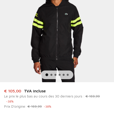
Cet article est en promotion. Prix en baisse de à € 105,00
€ 105,00
TVA incluse
Le prix le plus bas au cours des 30 derniers jours :
€ 169,99
-38%
Prix D'origine:
€ 169,99
-38%