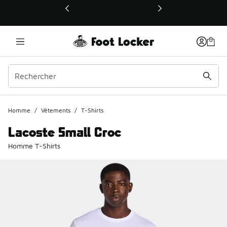
Ce lien ouvrira une nouvelle fenêtre
Homme
/
Vêtements
/
T-Shirts
Lacoste Small Croc
Homme T-Shirts