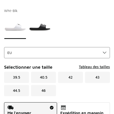
Wht-Blk
Merci de sélectionner un style
*
Page 1 sur 1 affichant 1 à 2 des 2 couleurs.
Sélectionner une taille
Tableau des tailles
39.5
40.5
42
43
44.5
46
Mode d'expédition
Me l'envoyer
Expédition en magasin