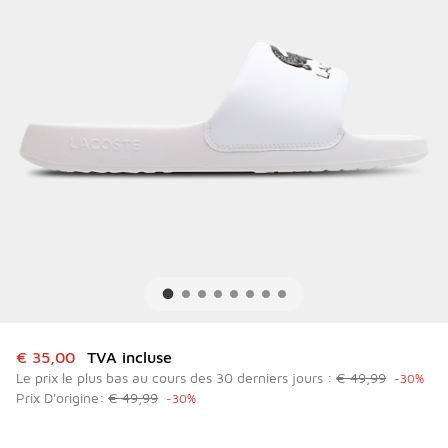
Cet article est en promotion. Prix en baisse de à € 35,00
€ 35,00
TVA incluse
Le prix le plus bas au cours des 30 derniers jours :
€ 49,99
-30%
Prix D'origine:
€ 49,99
-30%