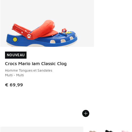
NOUVEAU
NOUVEAU
Crocs Mario Iam Classic Clog
Homme Tongues et Sandales
Multi - Multi
€ 69,99
Plus de couleurs dispo