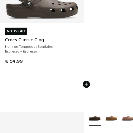
NOUVEAU
NOUVEAU
Crocs Classic Clog
Homme Tongues et Sandales
Espresso - Espresso
€ 54,99
Plus de couleurs dispo