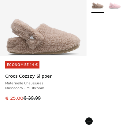
Plus de couleurs dispo
ÉCONOMISE 14 €
ÉCONOMISE 14 €
Crocs Cozzzy Slipper
Maternelle Chaussures
Mushroom - Mushroom
Cet article est en promotion. Prix en baisse de € 39,99 à 
€ 25,00
€ 39,99