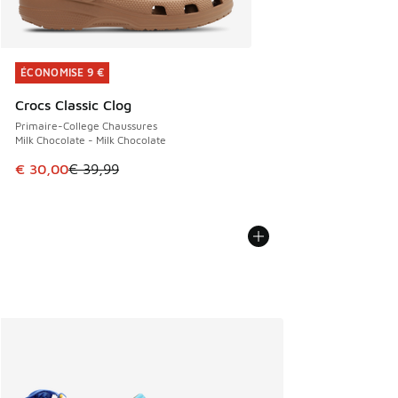
ÉCONOMISE 9 €
ÉCONOMISE 9 €
Crocs Classic Clog
Primaire-College Chaussures
Milk Chocolate - Milk Chocolate
Cet article est en promotion. Prix en baisse de € 39,99 à 
€ 30,00
€ 39,99