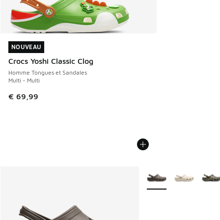
NOUVEAU
NOUVEAU
Crocs Yoshi Classic Clog
Homme Tongues et Sandales
Multi - Multi
€ 69,99
Plus de couleurs dispo