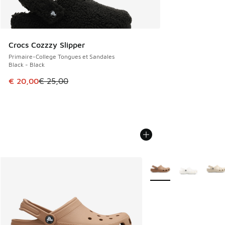
Crocs Cozzzy Slipper
Primaire-College Tongues et Sandales
Black - Black
Cet article est en promotion. Prix en baisse de € 25,00 à 
€ 20,00
€ 25,00
Plus de couleurs dispo