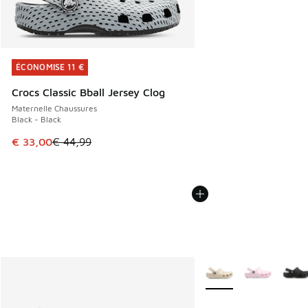
ÉCONOMISE 11 €
ÉCONOMISE 11 €
Crocs Classic Bball Jersey Clog
Maternelle Chaussures
Black - Black
Cet article est en promotion. Prix en baisse de € 44,99 à 
€ 33,00
€ 44,99
Plus de couleurs dispo