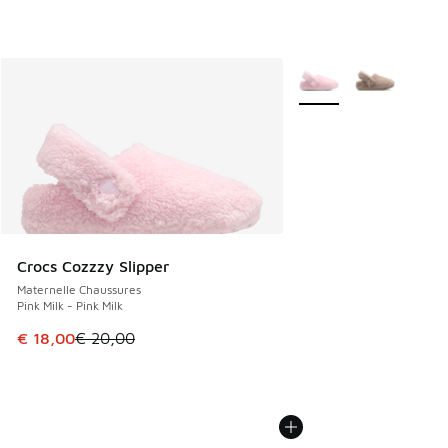
Plus de couleurs dispo
Crocs Cozzzy Slipper
Maternelle Chaussures
Pink Milk - Pink Milk
Cet article est en promotion. Prix en baisse de € 20,00 à 
€ 18,00
€ 20,00