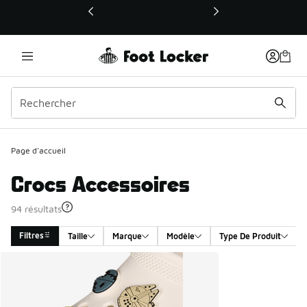
Ce lien ouvrira une nouvelle fenêtre
Page d'accueil
Crocs Accessoires
94 résultats
Filtres
Taille
Marque
Modèle
Type De Produit
Search Results