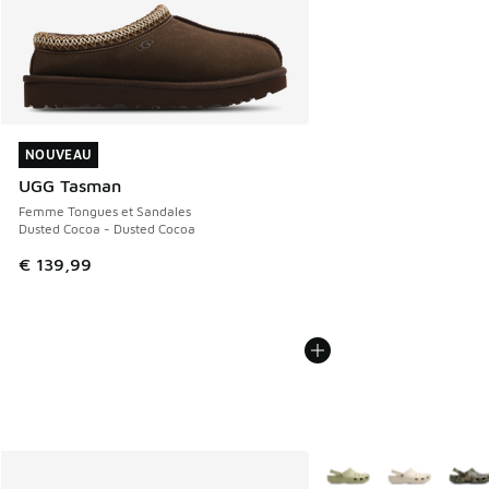
NOUVEAU
NOUVEAU
UGG Tasman
Femme Tongues et Sandales
Dusted Cocoa - Dusted Cocoa
€ 139,99
Plus de couleurs dispo