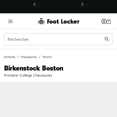
Ce lien ouvrira une nouvelle fenêtre
Enfants
/
Chaussures
/
Tennis
Birkenstock Boston
Primaire-College Chaussures