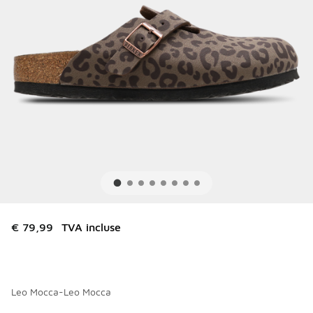
€ 79,99
TVA incluse
Leo Mocca-Leo Mocca
Merci de sélectionner un style
*
Page 1 sur 1 affichant 1 à 2 des 2 couleurs.