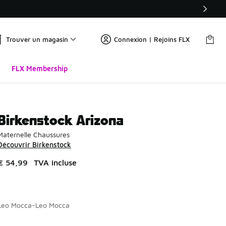
Trouver un magasin
Connexion | Rejoins FLX
FLX Membership
Birkenstock Arizona
Maternelle Chaussures
Découvrir Birkenstock
€ 54,99
TVA incluse
Leo Mocca-Leo Mocca
Page 1 sur 1 affichant 1 à 1 des 1 couleurs.
Merci de sélectionner un style
*