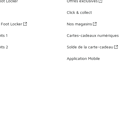
oot Locker
Offres exclusives
Click & collect
z Foot Locker
Nos magasins
ts 1
Cartes-cadeaux numériques
its 2
Solde de la carte-cadeau
Application Mobile