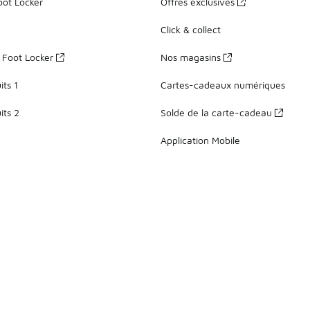
oot Locker
Offres exclusives
Click & collect
z Foot Locker
Nos magasins
ts 1
Cartes-cadeaux numériques
its 2
Solde de la carte-cadeau
Application Mobile