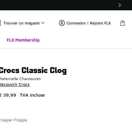
Trouver un magasin
Connexion | Rejoins FLX
FLX Membership
Crocs Classic Clog
Maternelle Chaussures
Découvrir Crocs
€ 39,99
TVA incluse
Frappe-Frappe
Page 1 sur 1 affichant 1 à 4 des 4 couleurs.
Merci de sélectionner un style
*