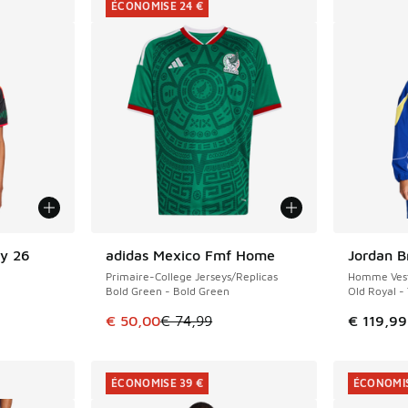
ÉCONOMISE 24 €
y 26
adidas Mexico Fmf Home
Jordan B
ÉCONOMISE 24 €
Primaire-College Jerseys/Replicas
Homme Vest
Bold Green - Bold Green
Old Royal -
romotion. Prix en baisse de € 99,99 à € 60,00
Cet article est en promotion. Prix en baisse 
€ 50,00
€ 74,99
€ 119,99
ÉCONOMISE 39 €
ÉCONOMIS