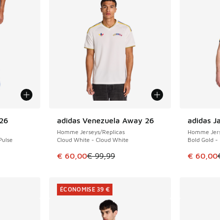
026
adidas Venezuela Away 26
adidas 
ÉCONOMISE 39 €
ÉCONOMIS
Homme Jerseys/Replicas
Homme Jers
Pulse
Cloud White - Cloud White
Bold Gold -
Cet article est en promotion. Prix en baisse 
Cet artic
€ 60,00
€ 99,99
€ 60,00
ÉCONOMISE 39 €