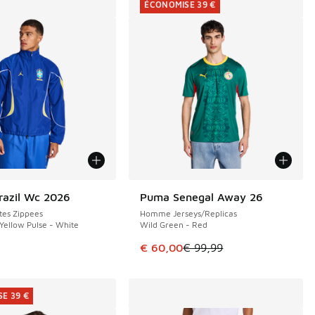
ÉCONOMISE 39 €
razil Wc 2026
Puma Senegal Away 26
ÉCONOMISE 39 €
es Zippees
Homme Jerseys/Replicas
 Yellow Pulse - White
Wild Green - Red
de € 74,99 à € 50,00
Cet article est en promotion. Pri
€ 60,00
€ 99,99
E 39 €