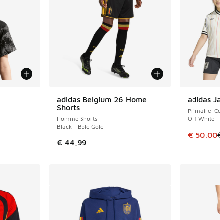
adidas Belgium 26 Home
adidas J
ÉCONOMIS
Shorts
Primaire-Co
Homme Shorts
Off White -
Black - Bold Gold
Cet artic
€ 50,00
€ 44,99