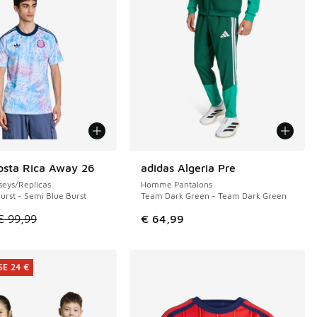
osta Rica Away 26
adidas Algeria Pre
E 39 €
eys/Replicas
Homme Pantalons
urst - Semi Blue Burst
Team Dark Green - Team Dark Green
le est en promotion. Prix en baisse de € 99,99 à € 60,00
€ 99,99
€ 64,99
E 24 €