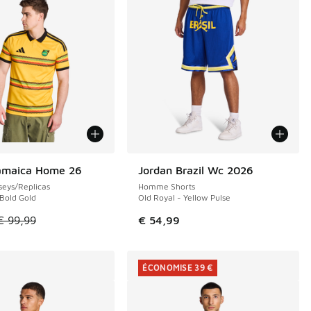
Jamaica Home 26
Jordan Brazil Wc 2026
E 39 €
eys/Replicas
Homme Shorts
 Bold Gold
Old Royal - Yellow Pulse
de € 99,99 à € 60,00
le est en promotion. Prix en baisse de € 99,99 à € 60,00
€ 99,99
€ 54,99
ÉCONOMISE 39 €