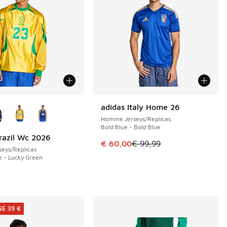
couleurs disponibles
adidas Italy Home 26
ÉCONOMISE 39 €
Homme Jerseys/Replicas
Bold Blue - Bold Blue
razil Wc 2026
de € 99,99 à € 60,00
Cet article est en promotion. Pri
€ 60,00
€ 99,99
eys/Replicas
ze - Lucky Green
E 39 €