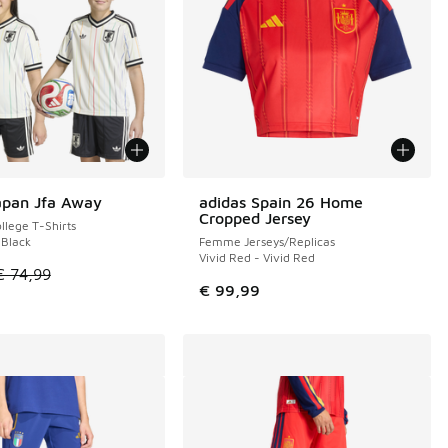
apan Jfa Away
adidas Spain 26 Home
E 24 €
Cropped Jersey
llege T-Shirts
 Black
Femme Jerseys/Replicas
Vivid Red - Vivid Red
le est en promotion. Prix en baisse de € 74,99 à € 50,00
€ 74,99
€ 99,99