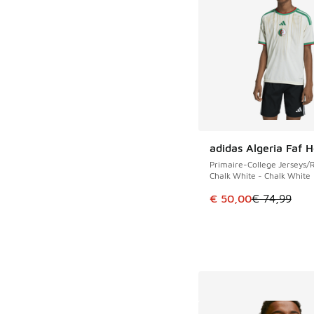
adidas Algeria Faf 
ÉCONOMISE 24 €
Primaire-College Jerseys/R
Chalk White - Chalk White
Cet article est en p
€ 50,00
€ 74,99