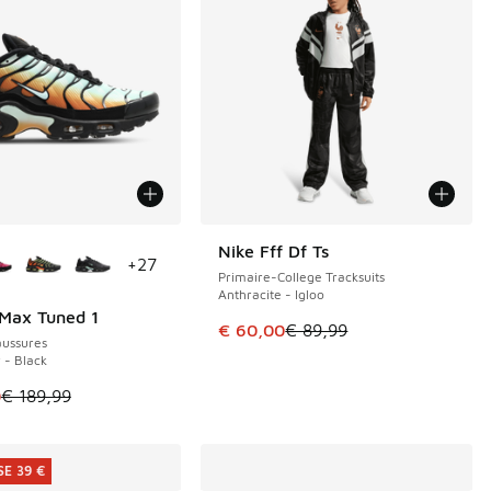
couleurs disponibles
Nike Fff Df Ts
ÉCONOMISE 29 €
+
27
Primaire-College Tracksuits
Anthracite - Igloo
 Max Tuned 1
E 39 €
Cet article est en promotion. Pri
€ 60,00
€ 89,99
ussures
r - Black
le est en promotion. Prix en baisse de € 189,99 à € 150,00
0
€ 189,99
E 39 €