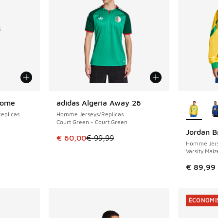
Plus de 
Home
adidas Algeria Away 26
ÉCONOMISE 39 €
eplicas
Homme Jerseys/Replicas
Court Green - Court Green
Jordan B
romotion. Prix en baisse de € 74,99 à € 50,00
Cet article est en promotion. Prix en baisse 
€ 60,00
€ 99,99
Homme Jers
Varsity Mai
€ 89,99
ÉCONOMIS