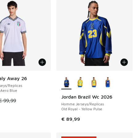
Plus de couleurs disponibles
taly Away 26
E 39 €
eys/Replicas
 Aero Blue
Jordan Brazil Wc 2026
le est en promotion. Prix en baisse de € 99,99 à € 60,00
€ 99,99
Homme Jerseys/Replicas
Old Royal - Yellow Pulse
€ 89,99