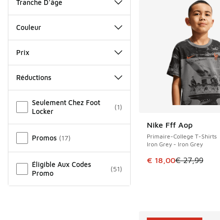
Tranche D'âge
Couleur
Prix
Réductions
Autre
Seulement Chez Foot
(
1
)
Locker
Nike Fff Aop
ÉCONOMISE 9 €
Primaire-College T-Shirts
Promos
(
17
)
Iron Grey - Iron Grey
Cet article est en p
€ 18,00
€ 27,99
Éligible Aux Codes
(
51
)
Promo