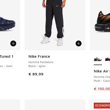
Plus de 
Tuned 1
Nike France
Homme Pantalons
per - Gam
Black - Igloo
Nike Air
ÉCONOMIS
€ 89,99
Homme Cha
Multi - Colo
Cet artic
€ 150,0
ÉCONOMIS