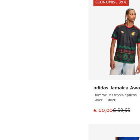
ÉCONOMISE 39 €
adidas Jamaica Awa
ÉCONOMISE 39 €
Homme Jerseys/Replicas
Black - Black
Cet article est en p
€ 60,00
€ 99,99