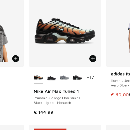
Plus de couleurs disponibles
adidas I
ÉCONOMIS
+
17
Homme Jers
Aero Blue -
Nike Air Max Tuned 1
romotion. Prix en baisse de € 27,99 à € 18,00
Cet artic
€ 60,00
Primaire-College Chaussures
Black - Igloo - Monarch
€ 144,99