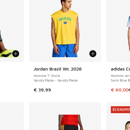
Jordan Brazil Wc 2026
adidas C
ÉCONOMIS
Homme T-Shirts
Homme Jers
Varsity Maize - Varsity Maize
Semi Blue B
Cet artic
€ 39,99
€ 60,00
ÉCONOMIS