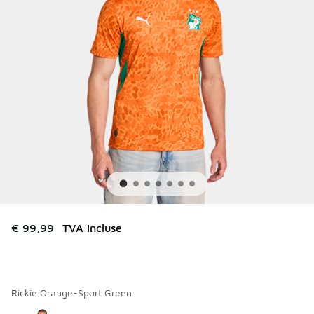
€ 99,99
TVA incluse
Rickie Orange-Sport Green
Merci de sélectionner un style
*
Page 1 sur 1 affichant 1 à 1 des 1 couleurs.