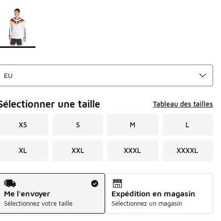
Page 1 sur 1 affichant 1 à 1 des 1 couleurs.
Merci de sélectionner un style
*
Sélectionner une taille
Tableau des tailles
XS
S
M
L
XL
XXL
XXXL
XXXXL
Mode d'expédition
Me l'envoyer
Expédition en magasin
Sélectionnez votre taille
Sélectionnez un magasin