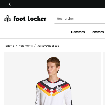
Ce lien ouvrira une nouvelle fenêtre
Hommes​
Femmes
Homme
/
Vêtements
/
Jerseys/Replicas