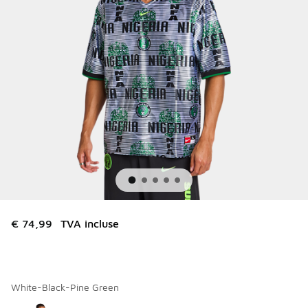
€ 74,99
TVA incluse
White-Black-Pine Green
Merci de sélectionner un style
*
Page 1 sur 1 affichant 1 à 1 des 1 couleurs.