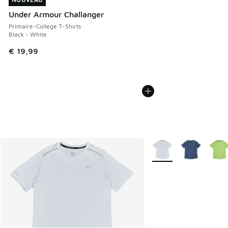
NOUVEAU
Under Armour Challanger
Primaire-College T-Shirts
Black - White
€ 19,99
Plus de couleurs dispo