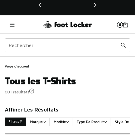
Ce lien ouvrira une nouvelle fenêtre
Page d'accueil
Tous les T-Shirts
601 résultats
Affiner Les Résultats
Filtres
Marque
Modèle
Type De Produit
Style De Pr
Trier
Search Results