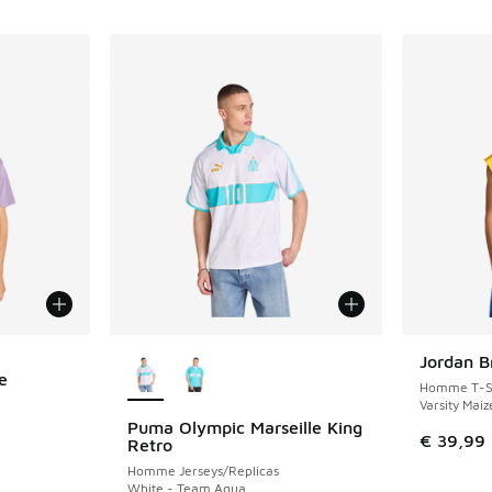
Plus de couleurs disponibles
Jordan B
e
Homme T-Sh
Varsity Maiz
Puma Olympic Marseille King
€ 39,99
Retro
Homme Jerseys/Replicas
White - Team Aqua