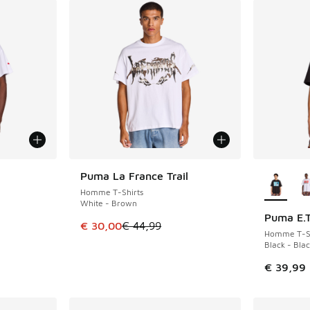
ponibles
Plus de 
Puma La France Trail
ÉCONOMISE 14 €
Homme T-Shirts
White - Brown
Puma E.T
Cet article est en promotion. Prix en baisse 
€ 30,00
€ 44,99
Homme T-Sh
Black - Blac
€ 39,99