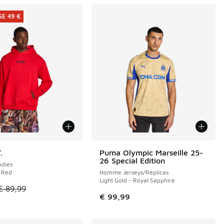
E 49 €
.
Puma Olympic Marseille 25-
E 49 €
26 Special Edition
dies
 Red
Homme Jerseys/Replicas
Light Gold - Royal Sapphire
de € 44,99 à € 28,00
le est en promotion. Prix en baisse de € 89,99 à € 40,00
€ 89,99
€ 99,99