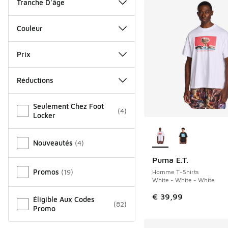
Tranche D'âge
Couleur
Prix
Réductions
Autre
Seulement Chez Foot
(
4
)
Locker
Plus de couleurs dis
Nouveautés
(
4
)
Puma E.T.
Promos
(
19
)
Homme T-Shirts
White - White - White
€ 39,99
Éligible Aux Codes
(
82
)
Promo