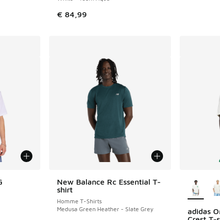
€ 84,99
Plus de 
G
New Balance Rc Essential T-
shirt
Homme T-Shirts
Medusa Green Heather - Slate Grey
adidas Or
Crest T-s