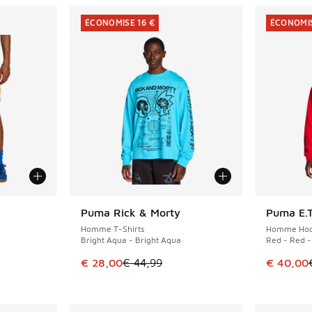
ÉCONOMISE 16 €
ÉCONOMIS
Puma Rick & Morty
Puma E.T
ÉCONOMISE 16 €
ÉCONOMIS
Homme T-Shirts
Homme Hoo
Bright Aqua - Bright Aqua
Red - Red -
Cet article est en promotion. Prix en baisse 
Cet artic
€ 28,00
€ 44,99
€ 40,00