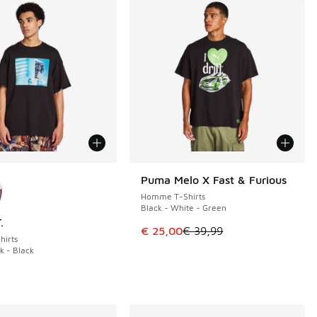
couleurs disponibles
Puma Melo X Fast & Furious
ÉCONOMISE 14 €
Homme T-Shirts
Black - White - Green
.
de € 44,99 à € 30,00
Cet article est en promotion. Pri
€ 25,00
€ 39,99
irts
k - Black