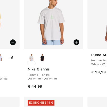
ponibles
Plus de couleurs disponibles
Puma AC
NOUVEAU
+
6
Homme Jers
White - Whi
Nike Giannis
NOUVEAU
€ 99,99
Homme T-Shirts
 White
Off White - Off White
€ 44,99
ÉCONOMISE 14 €